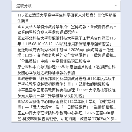
最
選取分類
新
消
115 國立清華大學高中學生科學研究人才培育計畫化學組招
息
生簡章
國立東華大學特殊教育學系招生宣傳海報，並鼓勵貴校高三
畢業同學於分發入學階段踴躍選填。
國立臺北科技大學與龍華科技大學電子工程系合作辦理115
年「115.08.10~08.12「AI賦能應用於智慧半導體研習營」，
歡迎學生踴躍報名參加
花蓮縣政府委請秀林國中辦理「2026面山面海論壇－花蓮
場：山野、海洋教育與戶外安全實務課程」，歡迎踴躍報名
參加
「全民英檢」中級、中高級測驗現正報名中
歷史學科中心參與辦理115學年度台語片影史，歡迎歷史科
及關心本議題之教師踴躍報名參加
國教署辦理「教育部國民及學前教育署辦理116年度高級中
等學校教學卓越獎初選實施計畫」，鼓勵教師踴躍報名
中華民國全國家長教育協會為辦理「116年大學及技專校院
多元入學高三學生升學輔導家長說明會」
國家表演藝術中心國家兩廳院115學年度上學期「廳院學計
畫」—「職人大講堂」及「一日體驗課程」，鼓勵踴躍報名
參與。
國立中興大學理學院科學教育中心辦理「2026 國高中暑期
營-科技鑑識偵查實戰營」活動資訊，鼓勵學生踴躍報名參
加。