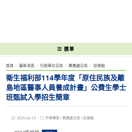
跳
轉
國立光復高級商工職業學校 National Kuangfu Commercial and Industrial
至
Vocational High School
主
要
內
容
選單
首頁
>
最新消息
>
行政單位公告
>
教務處公告
>
註冊組
>
衛生福利部114學年度「原住民族及離
島地區醫事人員養成計畫」公費生學士
班甄試入學招生簡章
Post
Post
2025-02-13
升學專區
/
教務處公告
/
註冊組
last
category:
modified: