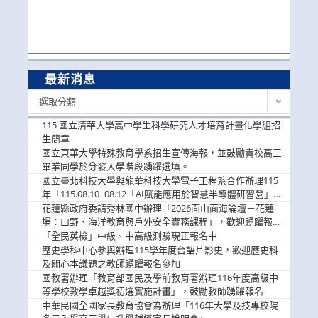
最新消息
最
選取分類
新
消
115 國立清華大學高中學生科學研究人才培育計畫化學組招
息
生簡章
國立東華大學特殊教育學系招生宣傳海報，並鼓勵貴校高三
畢業同學於分發入學階段踴躍選填。
國立臺北科技大學與龍華科技大學電子工程系合作辦理115
年「115.08.10~08.12「AI賦能應用於智慧半導體研習營」，
歡迎學生踴躍報名參加
花蓮縣政府委請秀林國中辦理「2026面山面海論壇－花蓮
場：山野、海洋教育與戶外安全實務課程」，歡迎踴躍報名
參加
「全民英檢」中級、中高級測驗現正報名中
歷史學科中心參與辦理115學年度台語片影史，歡迎歷史科
及關心本議題之教師踴躍報名參加
國教署辦理「教育部國民及學前教育署辦理116年度高級中
等學校教學卓越獎初選實施計畫」，鼓勵教師踴躍報名
中華民國全國家長教育協會為辦理「116年大學及技專校院