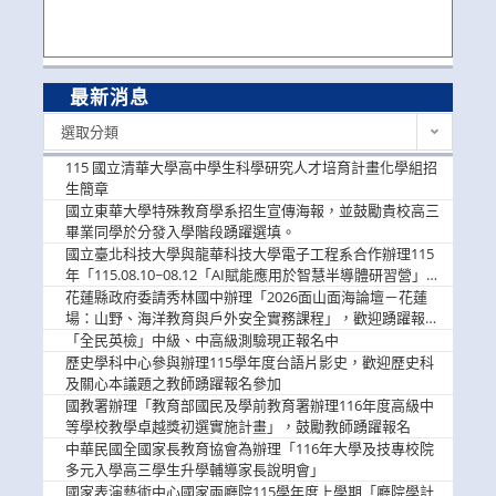
最新消息
最
選取分類
新
消
115 國立清華大學高中學生科學研究人才培育計畫化學組招
息
生簡章
國立東華大學特殊教育學系招生宣傳海報，並鼓勵貴校高三
畢業同學於分發入學階段踴躍選填。
國立臺北科技大學與龍華科技大學電子工程系合作辦理115
年「115.08.10~08.12「AI賦能應用於智慧半導體研習營」，
歡迎學生踴躍報名參加
花蓮縣政府委請秀林國中辦理「2026面山面海論壇－花蓮
場：山野、海洋教育與戶外安全實務課程」，歡迎踴躍報名
參加
「全民英檢」中級、中高級測驗現正報名中
歷史學科中心參與辦理115學年度台語片影史，歡迎歷史科
及關心本議題之教師踴躍報名參加
國教署辦理「教育部國民及學前教育署辦理116年度高級中
等學校教學卓越獎初選實施計畫」，鼓勵教師踴躍報名
中華民國全國家長教育協會為辦理「116年大學及技專校院
多元入學高三學生升學輔導家長說明會」
國家表演藝術中心國家兩廳院115學年度上學期「廳院學計