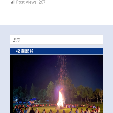
Post Views:
267
Search
for:
校園影片