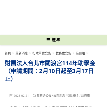
跳
轉
國立光復高級商工職業學校 National Kuangfu Commercial and Industrial
至
Vocational High School
主
要
內
容
選單
首頁
>
最新消息
>
行政單位公告
>
教務處公告
>
註冊組
>
財團法人台北市關渡宮114年助學金
（申請期間：2月10日起至3月17日
止）
Post
Post
2025-02-21
教務處公告
/
最新消息
/
獎助學金
/
註冊組
last
category:
modified: