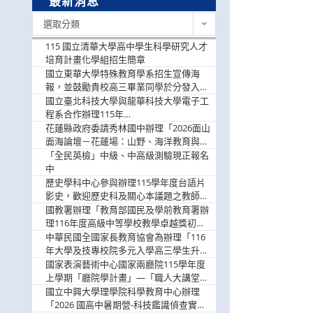
最新消息
最
選取分類
新
消
115 國立清華大學高中學生科學研究人才
息
培育計畫化學組招生簡章
國立東華大學特殊教育學系招生宣傳海
報，並鼓勵貴校高三畢業同學於分發入學
階段踴躍選填。
國立臺北科技大學與龍華科技大學電子工
程系合作辦理115年
「115.08.10~08.12「AI賦能應用於智慧半
花蓮縣政府委請秀林國中辦理「2026面山
導體研習營」，歡迎學生踴躍報名參加
面海論壇－花蓮場：山野、海洋教育與戶
外安全實務課程」，歡迎踴躍報名參加
「全民英檢」中級、中高級測驗現正報名
中
歷史學科中心參與辦理115學年度台語片
影史，歡迎歷史科及關心本議題之教師踴
躍報名參加
國教署辦理「教育部國民及學前教育署辦
理116年度高級中等學校教學卓越獎初選
實施計畫」，鼓勵教師踴躍報名
中華民國全國家長教育協會為辦理「116
年大學及技專校院多元入學高三學生升學
輔導家長說明會」
國家表演藝術中心國家兩廳院115學年度
上學期「廳院學計畫」—「職人大講堂」
及「一日體驗課程」，鼓勵踴躍報名參
國立中興大學理學院科學教育中心辦理
與。
「2026 國高中暑期營-科技鑑識偵查實戰