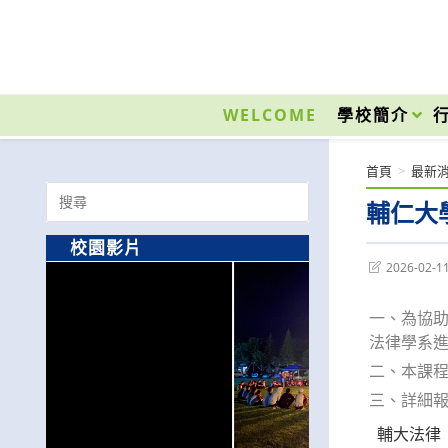
跳
轉
至
國立光復高級商工職業學校 National Kuangfu Commercial and Industrial Vocati
主
要
WELCOME
學校簡介
內
容
首頁
>
最新
Search
輔仁大
for:
校園影片
Post
2026-02-1
last
modified:
一、為協
法律學系
二、本課程1
三、詳細報名簡章
輔大法律