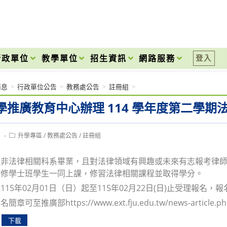
onal High School
行政單位
教學單位
招生資訊
網路服務
登入
消息
>
行政單位公告
>
教務處公告
>
註冊組
>
學推廣教育中心辦理 114 學年度第二學
Post
1
升學專區
/
教務處公告
/
註冊組
category:
助非法律相關科系畢業，且對法律領域有興趣或未來有志報考律
進修學士班學生一同上課，修習法律相關課程並取得學分。
15年02月01日（日）起至115年02月22日(日)止受理報名，報
可至推廣部https://www.ext.fju.edu.tw/news-article.
下載