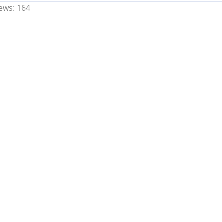
ews:
164