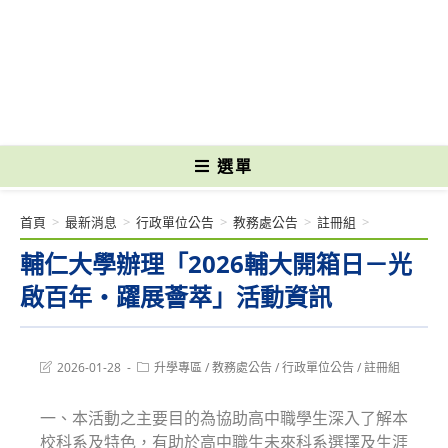
跳
轉
國立光復高級商工職業學校 National Kuangfu Commercial and Industrial
至
Vocational High School
主
要
內
容
選單
首頁
>
最新消息
>
行政單位公告
>
教務處公告
>
註冊組
>
輔仁大學辦理「2026輔大開箱日－光
啟百年・躍展薈萃」活動資訊
Post
Post
2026-01-28
升學專區
/
教務處公告
/
行政單位公告
/
註冊組
last
category:
modified:
一、本活動之主要目的為協助高中職學生深入了解本
校科系及特色，有助於高中職生未來科系選擇及生涯