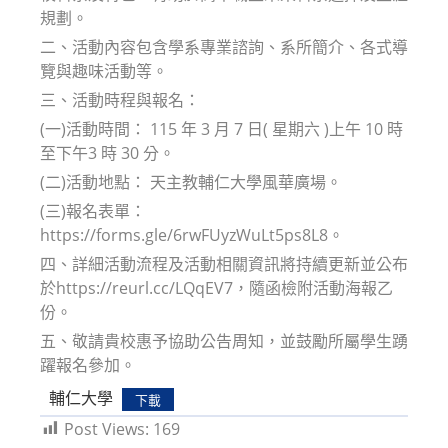
規劃。
二、活動內容包含學系專業諮詢、系所簡介、各式導
覽與趣味活動等。
三、活動時程與報名：
(一)活動時間： 115 年 3 月 7 日( 星期六 )上午 10 時
至下午3 時 30 分。
(二)活動地點： 天主教輔仁大學風華廣場。
(三)報名表單：
https://forms.gle/6rwFUyzWuLt5ps8L8。
四、詳細活動流程及活動相關資訊將持續更新並公布
於https://reurl.cc/LQqEV7，隨函檢附活動海報乙
份。
五、敬請貴校惠予協助公告周知，並鼓勵所屬學生踴
躍報名參加。
輔仁大學
下載
Post Views:
169