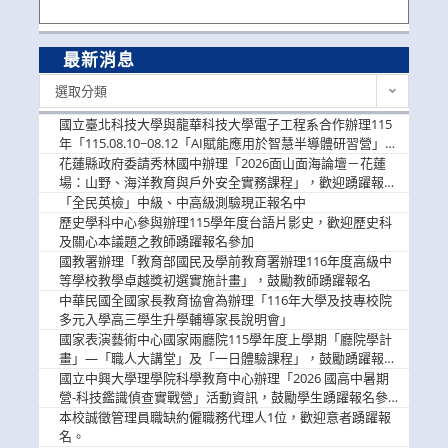
最新消息
最
選取分類
新
消
國立臺北科技大學與龍華科技大學電子工程系合作辦理115
息
年「115.08.10~08.12「AI賦能應用於智慧半導體研習營」，
歡迎學生踴躍報名參加
花蓮縣政府委請秀林國中辦理「2026面山面海論壇－花蓮
場：山野、海洋教育與戶外安全實務課程」，歡迎踴躍報名
參加
「全民英檢」中級、中高級測驗現正報名中
歷史學科中心參與辦理115學年度台語片影史，歡迎歷史科
及關心本議題之教師踴躍報名參加
國教署辦理「教育部國民及學前教育署辦理116年度高級中
等學校教學卓越獎初選實施計畫」，鼓勵教師踴躍報名
中華民國全國家長教育協會為辦理「116年大學及技專校院
多元入學高三學生升學輔導家長說明會」
國家表演藝術中心國家兩廳院115學年度上學期「廳院學計
畫」—「職人大講堂」及「一日體驗課程」，鼓勵踴躍報名
參與。
國立中興大學理學院科學教育中心辦理「2026 國高中暑期
營-科技鑑識偵查實戰營」活動資訊，鼓勵學生踴躍報名參
加。
本校誠徵管理員職缺約僱職務代理人1位，歡迎意者踴躍報
名。