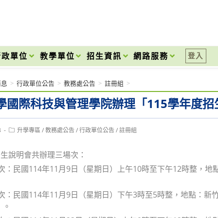
onal High School
行政單位
教學單位
招生資訊
網路服務
登入
消息
>
行政單位公告
>
教務處公告
>
註冊組
>
學國際科技與管理學院辦理「115學年度招
Post
3
升學專區
/
教務處公告
/
行政單位公告
/
註冊組
category:
招生說明會共辦理三場次：
場次：民國114年11月9日（星期日）上午10時至下午12時整，地
場次：民國114年11月9日（星期日）下午3時至5時整，地點
）。