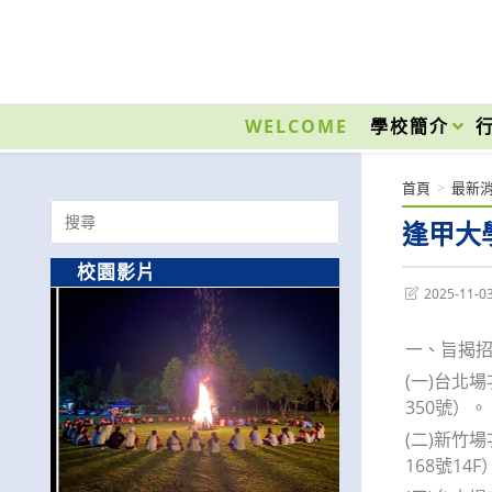
跳
轉
至
國立光復高級商工職業學校 National Kuangfu Commercial and Industrial Vocati
主
要
WELCOME
學校簡介
內
容
首頁
>
最新
Search
逢甲大
for:
校園影片
Post
2025-11-0
last
modified:
一、旨揭
(一)台北
350號）。
(二)新竹
168號14F