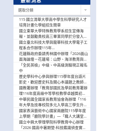
最新消息
最
選取分類
新
消
115 國立清華大學高中學生科學研究人才
息
培育計畫化學組招生簡章
國立東華大學特殊教育學系招生宣傳海
報，並鼓勵貴校高三畢業同學於分發入學
階段踴躍選填。
國立臺北科技大學與龍華科技大學電子工
程系合作辦理115年
「115.08.10~08.12「AI賦能應用於智慧半
花蓮縣政府委請秀林國中辦理「2026面山
導體研習營」，歡迎學生踴躍報名參加
面海論壇－花蓮場：山野、海洋教育與戶
外安全實務課程」，歡迎踴躍報名參加
「全民英檢」中級、中高級測驗現正報名
中
歷史學科中心參與辦理115學年度台語片
影史，歡迎歷史科及關心本議題之教師踴
躍報名參加
國教署辦理「教育部國民及學前教育署辦
理116年度高級中等學校教學卓越獎初選
實施計畫」，鼓勵教師踴躍報名
中華民國全國家長教育協會為辦理「116
年大學及技專校院多元入學高三學生升學
輔導家長說明會」
國家表演藝術中心國家兩廳院115學年度
上學期「廳院學計畫」—「職人大講堂」
及「一日體驗課程」，鼓勵踴躍報名參
國立中興大學理學院科學教育中心辦理
與。
「2026 國高中暑期營-科技鑑識偵查實戰