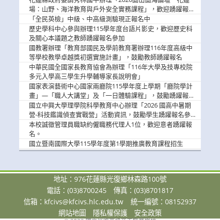
場：山野、海洋教育與戶外安全實務課程」，歡迎踴躍報名
參加
「全民英檢」中級、中高級測驗現正報名中
歷史學科中心參與辦理115學年度台語片影史，歡迎歷史科
及關心本議題之教師踴躍報名參加
國教署辦理「教育部國民及學前教育署辦理116年度高級中
等學校教學卓越獎初選實施計畫」，鼓勵教師踴躍報名
中華民國全國家長教育協會為辦理「116年大學及技專校院
多元入學高三學生升學輔導家長說明會」
國家表演藝術中心國家兩廳院115學年度上學期「廳院學計
畫」—「職人大講堂」及「一日體驗課程」，鼓勵踴躍報名
參與。
國立中興大學理學院科學教育中心辦理「2026 國高中暑期
營-科技鑑識偵查實戰營」活動資訊，鼓勵學生踴躍報名參
加。
本校誠徵管理員職缺約僱職務代理人1位，歡迎意者踴躍報
名。
國立暨南國際大學115學年度第1學期推廣教育課程招生
地址：976花蓮縣光復鄉林森路100號
電話：(03)8700245
傳真：(03)8701817
信箱：
kfcivs@kfcivs.hlc.edu.tw
統一編號：08152937
網站地圖
隱私權保護
安全政策