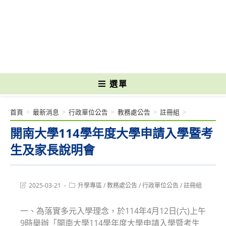
跳
轉
國立光復高級商工職業學校 National Kuangfu Commercial and Industrial
至
Vocational High School
主
要
內
容
選單
首頁
>
最新消息
>
行政單位公告
>
教務處公告
>
註冊組
>
開南大學114學年度大學申請入學暨考
生及家長說明會
Post
Post
2025-03-21
升學專區
/
教務處公告
/
行政單位公告
/
註冊組
last
category:
modified:
一、為落實多元入學理念，於114年4月12日(六)上午
9時舉辦「開南大學114學年度大學申請入學暨考生