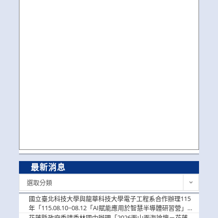
最新消息
最
選取分類
新
消
國立臺北科技大學與龍華科技大學電子工程系合作辦理115
息
年「115.08.10~08.12「AI賦能應用於智慧半導體研習營」，
歡迎學生踴躍報名參加
花蓮縣政府委請秀林國中辦理「2026面山面海論壇－花蓮