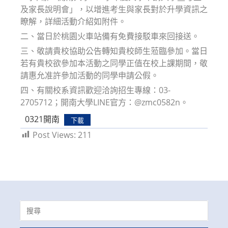
及家長說明會」，以增進考生與家長對於升學資訊之
瞭解，詳細活動介紹如附件。
二、當日於桃園火車站備有免費接駁車來回接送。
三、敬請貴校協助公告轉知貴校師生蒞臨參加。當日
若有貴校欲參加本活動之同學正值在校上課期間，敬
請惠允准許參加活動的同學申請公假。
四、有關校系資訊歡迎洽詢招生專線：03-
2705712；開南大學LINE官方：@zmc0582n。
0321開南
下載
Post Views:
211
Search
for: