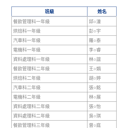
modified:
班級
姓名
餐飲管理科一年級
邱○潼
烘焙科一年級
彭○宇
汽車科一年級
羅○泰
電機科一年級
李○睿
資料處理科一年級
林○誼
餐飲管理科二年級
王○娟
烘焙科二年級
胡○婷
汽車科二年級
張○銘
電機科二年級
林○展
資料處理科二年級
張○怡
資料處理科二年級
吳○琪
餐飲管理科三年級
曾○庭