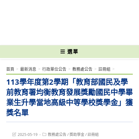
跳
轉
國立光復高級商工職業學校 National Kuangfu Commercial and Industrial
至
Vocational High School
主
要
內
容
選單
首頁
>
最新消息
>
行政單位公告
>
教務處公告
>
註冊組
>
113學年度第2學期「教育部國民及學
前教育署均衡教育發展獎勵國民中學畢
業生升學當地高級中等學校獎學金」獲
獎名單
Post
Post
2025-05-19
教務處公告
/
獎助學金
/
註冊組
last
category: