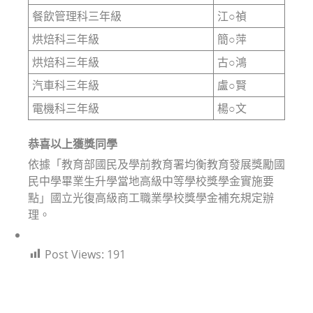
餐飲管理科三年級
江○禎
烘焙科三年級
簡○萍
烘焙科三年級
古○鴻
汽車科三年級
盧○賢
電機科三年級
楊○文
恭喜以上獲獎同學
依據「教育部國民及學前教育署均衡教育發展獎勵國
民中學畢業生升學當地高級中等學校獎學金實施要
點」國立光復高級商工職業學校獎學金補充規定辦
理。
Post Views:
191