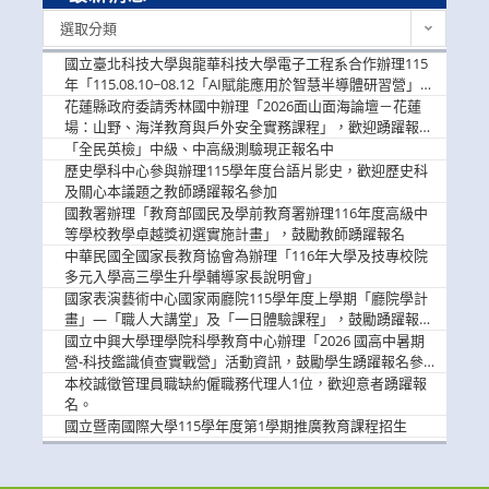
最
選取分類
新
消
國立臺北科技大學與龍華科技大學電子工程系合作辦理115
息
年「115.08.10~08.12「AI賦能應用於智慧半導體研習營」，
歡迎學生踴躍報名參加
花蓮縣政府委請秀林國中辦理「2026面山面海論壇－花蓮
場：山野、海洋教育與戶外安全實務課程」，歡迎踴躍報名
參加
「全民英檢」中級、中高級測驗現正報名中
歷史學科中心參與辦理115學年度台語片影史，歡迎歷史科
及關心本議題之教師踴躍報名參加
國教署辦理「教育部國民及學前教育署辦理116年度高級中
等學校教學卓越獎初選實施計畫」，鼓勵教師踴躍報名
中華民國全國家長教育協會為辦理「116年大學及技專校院
多元入學高三學生升學輔導家長說明會」
國家表演藝術中心國家兩廳院115學年度上學期「廳院學計
畫」—「職人大講堂」及「一日體驗課程」，鼓勵踴躍報名
參與。
國立中興大學理學院科學教育中心辦理「2026 國高中暑期
營-科技鑑識偵查實戰營」活動資訊，鼓勵學生踴躍報名參
加。
本校誠徵管理員職缺約僱職務代理人1位，歡迎意者踴躍報
名。
國立暨南國際大學115學年度第1學期推廣教育課程招生