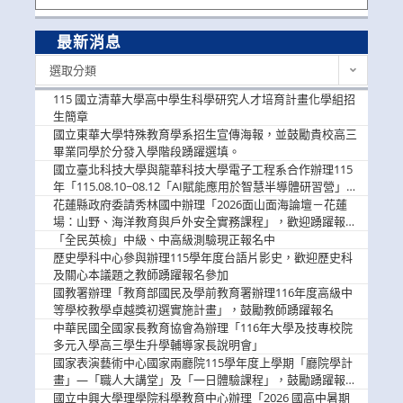
最新消息
最
選取分類
新
消
115 國立清華大學高中學生科學研究人才培育計畫化學組招
息
生簡章
國立東華大學特殊教育學系招生宣傳海報，並鼓勵貴校高三
畢業同學於分發入學階段踴躍選填。
國立臺北科技大學與龍華科技大學電子工程系合作辦理115
年「115.08.10~08.12「AI賦能應用於智慧半導體研習營」，
歡迎學生踴躍報名參加
花蓮縣政府委請秀林國中辦理「2026面山面海論壇－花蓮
場：山野、海洋教育與戶外安全實務課程」，歡迎踴躍報名
參加
「全民英檢」中級、中高級測驗現正報名中
歷史學科中心參與辦理115學年度台語片影史，歡迎歷史科
及關心本議題之教師踴躍報名參加
國教署辦理「教育部國民及學前教育署辦理116年度高級中
等學校教學卓越獎初選實施計畫」，鼓勵教師踴躍報名
中華民國全國家長教育協會為辦理「116年大學及技專校院
多元入學高三學生升學輔導家長說明會」
國家表演藝術中心國家兩廳院115學年度上學期「廳院學計
畫」—「職人大講堂」及「一日體驗課程」，鼓勵踴躍報名
參與。
國立中興大學理學院科學教育中心辦理「2026 國高中暑期