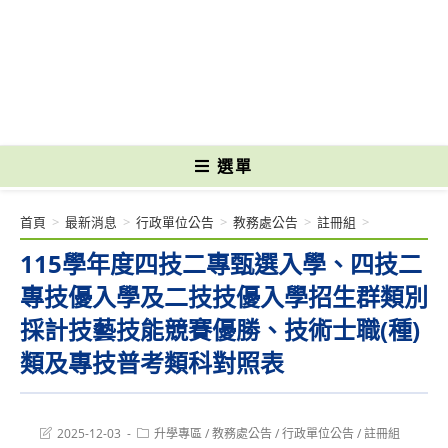
跳
轉
國立光復高級商工職業學校 National Kuangfu Commercial and Industrial
至
Vocational High School
主
要
內
容
選單
首頁
>
最新消息
>
行政單位公告
>
教務處公告
>
註冊組
>
115學年度四技二專甄選入學、四技二
專技優入學及二技技優入學招生群類別
採計技藝技能競賽優勝、技術士職(種)
類及專技普考類科對照表
Post
Post
2025-12-03
升學專區
/
教務處公告
/
行政單位公告
/
註冊組
last
category: