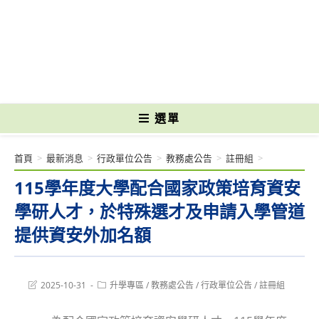
跳
轉
國立光復高級商工職業學校 National Kuangfu Commercial and Industrial
至
Vocational High School
主
要
內
容
選單
首頁
>
最新消息
>
行政單位公告
>
教務處公告
>
註冊組
>
115學年度大學配合國家政策培育資安
學研人才，於特殊選才及申請入學管道
提供資安外加名額
Post
Post
2025-10-31
升學專區
/
教務處公告
/
行政單位公告
/
註冊組
last
category:
modified: