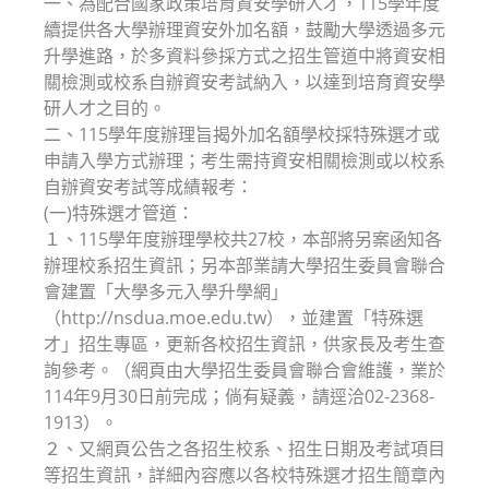
一、為配合國家政策培育資安學研人才，115學年度
續提供各大學辦理資安外加名額，鼓勵大學透過多元
升學進路，於多資料參採方式之招生管道中將資安相
關檢測或校系自辦資安考試納入，以達到培育資安學
研人才之目的。
二、115學年度辦理旨揭外加名額學校採特殊選才或
申請入學方式辦理；考生需持資安相關檢測或以校系
自辦資安考試等成績報考：
(一)特殊選才管道：
１、115學年度辦理學校共27校，本部將另案函知各
辦理校系招生資訊；另本部業請大學招生委員會聯合
會建置「大學多元入學升學網」
（http://nsdua.moe.edu.tw），並建置「特殊選
才」招生專區，更新各校招生資訊，供家長及考生查
詢參考。（網頁由大學招生委員會聯合會維護，業於
114年9月30日前完成；倘有疑義，請逕洽02-2368-
1913）。
２、又網頁公告之各招生校系、招生日期及考試項目
等招生資訊，詳細內容應以各校特殊選才招生簡章內