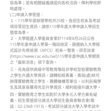
容為準；若有相關疑義請逕向各校洽詢，俾利學校即
時處理。
(二)申請入學管道：
１、115學年度辦理學校共25校，各招生校系及考試
項目等招生資訊，請依115學年度大學申請入學招生
簡章為準。
２、大學甄選入學委員會業於114年8月26日公告
115學年度申請入學第一階段檢定、篩選納入大學程
式設計先修檢測（APCS）校系一覽表，得至該會
(https://www.cac.edu.tw/)115學年度申請入學網頁
之「最新消息」項下查詢。
三、另為提供高級中等教育階段非學校型態實驗教育
之學生升讀大學資訊，請轉知經貴署、貴局(處)核可
辦理實驗教育之學生、團體機構等單位，以利前揭學
生及其家長獲得充足升學資訊，順利銜接升讀大學。
四、實驗教育之學生如對於大學多元入學方案有疑
義，招生管道部分請洽大學招生委員會聯合會(電
話：02-2368-1913)、考試部分請洽大學入學考試中