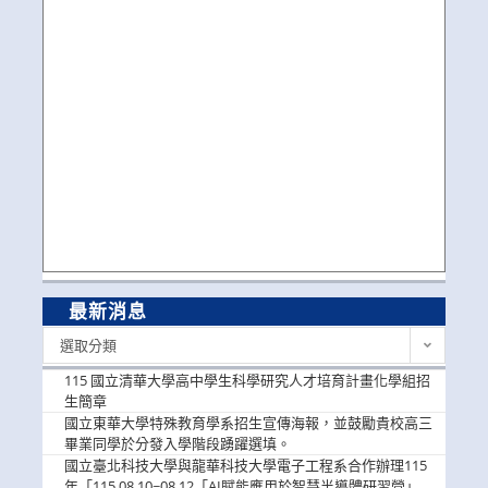
最新消息
最
選取分類
新
消
115 國立清華大學高中學生科學研究人才培育計畫化學組招
息
生簡章
國立東華大學特殊教育學系招生宣傳海報，並鼓勵貴校高三
畢業同學於分發入學階段踴躍選填。
國立臺北科技大學與龍華科技大學電子工程系合作辦理115
年「115.08.10~08.12「AI賦能應用於智慧半導體研習營」，