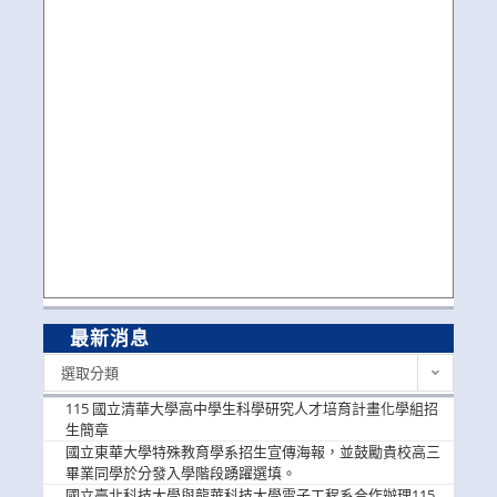
最新消息
最
選取分類
新
消
115 國立清華大學高中學生科學研究人才培育計畫化學組招
息
生簡章
國立東華大學特殊教育學系招生宣傳海報，並鼓勵貴校高三
畢業同學於分發入學階段踴躍選填。
國立臺北科技大學與龍華科技大學電子工程系合作辦理115