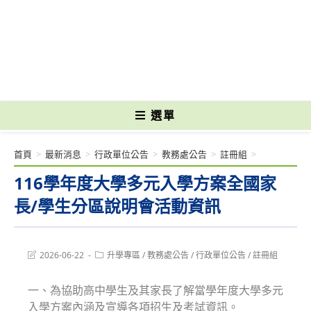
跳
轉
國立光復高級商工職業學校 National Kuangfu Commercial and Industrial
至
Vocational High School
主
要
內
容
選單
首頁
>
最新消息
>
行政單位公告
>
教務處公告
>
註冊組
>
116學年度大學多元入學方案全國家
長/學生分區說明會活動資訊
Post
Post
2026-06-22
升學專區
/
教務處公告
/
行政單位公告
/
註冊組
last
category:
modified:
一、為協助高中學生及其家長了解當學年度大學多元
入學方案內涵及宣導各項招生及考試資訊。