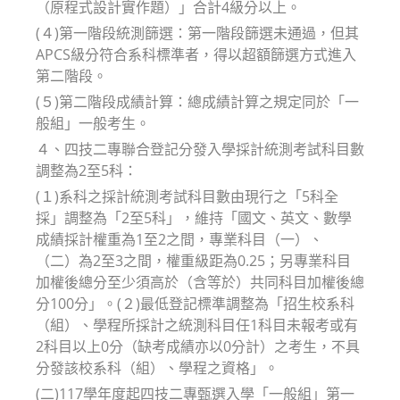
（原程式設計實作題）」合計4級分以上。
(４)第一階段統測篩選：第一階段篩選未通過，但其
APCS級分符合系科標準者，得以超額篩選方式進入
第二階段。
(５)第二階段成績計算：總成績計算之規定同於「一
般組」一般考生。
４、四技二專聯合登記分發入學採計統測考試科目數
調整為2至5科：
(１)系科之採計統測考試科目數由現行之「5科全
採」調整為「2至5科」，維持「國文、英文、數學
成績採計權重為1至2之間，專業科目（一）、
（二）為2至3之間，權重級距為0.25；另專業科目
加權後總分至少須高於（含等於）共同科目加權後總
分100分」。(２)最低登記標準調整為「招生校系科
（組）、學程所採計之統測科目任1科目未報考或有
2科目以上0分（缺考成績亦以0分計）之考生，不具
分發該校系科（組）、學程之資格」。
(二)117學年度起四技二專甄選入學「一般組」第一