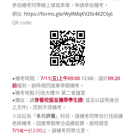
參加補考同學線上填寫表單，申請參加補考。
網址:
https://forms.gle/WyRMqKVZ6t4KZC6j6
QR code:
●補考時間:：
7/11(五)上午09:00
-12:00
，請於
09:20
前
報到，逾時視同放棄學期補考。
●
補考地點:行政大樓3F 第二會議室
●備註：請
穿著校服並攜帶學生證
( 或足以証明身份
之文件)，否則不得補考。
※註記為「
多元評量
」科目，請補考同學自行找授課
老師補考，因應學期學分成績結算，故時間至
7/14(一)
12:00
止，請補考同學注意。