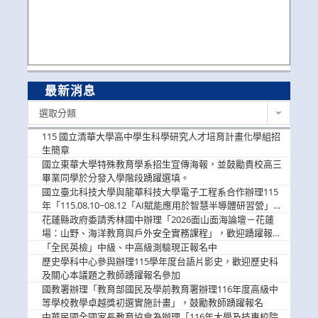
最新消息
最
選取分類
新
消
115 國立清華大學高中學生科學研究人才培育計畫化學組招
息
生簡章
國立東華大學特殊教育學系招生宣傳海報，並鼓勵貴校高三
畢業同學於分發入學階段踴躍選填。
國立臺北科技大學與龍華科技大學電子工程系合作辦理115
年「115.08.10~08.12「AI賦能應用於智慧半導體研習營」，
歡迎學生踴躍報名參加
花蓮縣政府委請秀林國中辦理「2026面山面海論壇－花蓮
場：山野、海洋教育與戶外安全實務課程」，歡迎踴躍報名
參加
「全民英檢」中級、中高級測驗現正報名中
歷史學科中心參與辦理115學年度台語片影史，歡迎歷史科
及關心本議題之教師踴躍報名參加
國教署辦理「教育部國民及學前教育署辦理116年度高級中
等學校教學卓越獎初選實施計畫」，鼓勵教師踴躍報名
中華民國全國家長教育協會為辦理「116年大學及技專校院