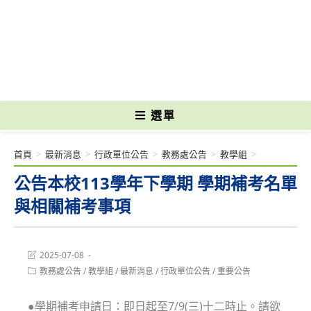
跳
轉
國立光復高級商工職業學校 National Kuangfu Commercial and Industrial
至
Vocational High School
主
要
內
容
選單
首頁
>
最新消息
>
行政單位公告
>
教務處公告
>
教學組
>
公告本校113學年下學期 學期補考名單
與相關補考事項
Post
2025-07-08
last
Post
教務處公告
/
教學組
/
最新消息
/
行政單位公告
/
重要公告
modified:
category:
●學期補考申請日：即日起至7/9(三)十二時止。請欲