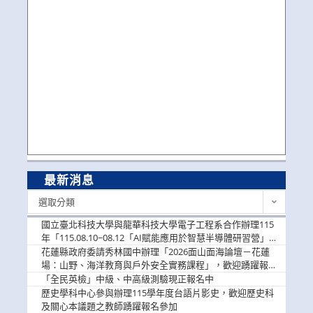
最新消息
最
選取分類
新
消
國立臺北科技大學與龍華科技大學電子工程系合作辦理115
息
年「115.08.10~08.12「AI賦能應用於智慧半導體研習營」，
歡迎學生踴躍報名參加
花蓮縣政府委請秀林國中辦理「2026面山面海論壇－花蓮
場：山野、海洋教育與戶外安全實務課程」，歡迎踴躍報名
參加
「全民英檢」中級、中高級測驗現正報名中
歷史學科中心參與辦理115學年度台語片影史，歡迎歷史科
及關心本議題之教師踴躍報名參加