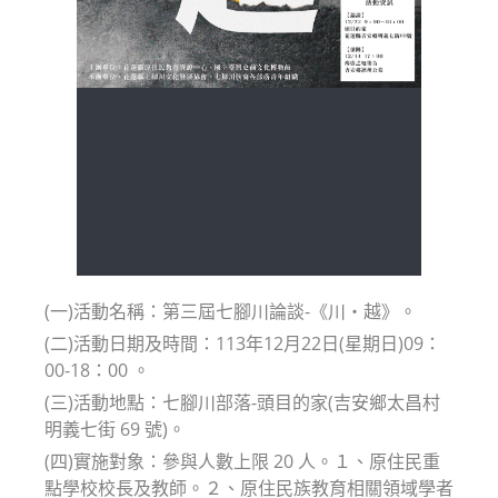
(一)活動名稱：第三屆七腳川論談-《川‧越》。
(二)活動日期及時間：113年12月22日(星期日)09：
00-18：00 。
(三)活動地點：七腳川部落-頭目的家(吉安鄉太昌村
明義七街 69 號)。
(四)實施對象：參與人數上限 20 人。１、原住民重
點學校校長及教師。２、原住民族教育相關領域學者