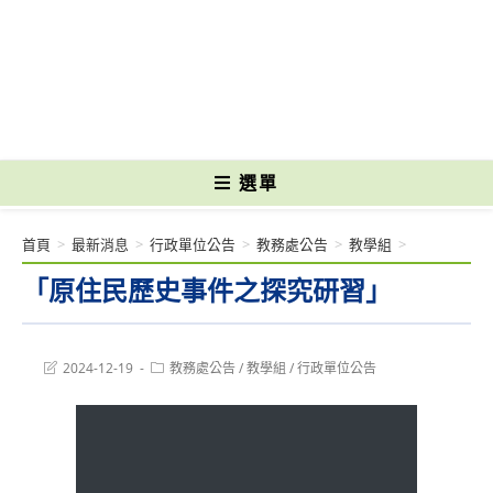
跳
轉
國立光復高級商工職業學校 National Kuangfu Commercial and Industrial
至
Vocational High School
主
要
內
容
選單
首頁
>
最新消息
>
行政單位公告
>
教務處公告
>
教學組
>
「原住民歷史事件之探究研習」
Post
Post
2024-12-19
教務處公告
/
教學組
/
行政單位公告
last
category:
modified: