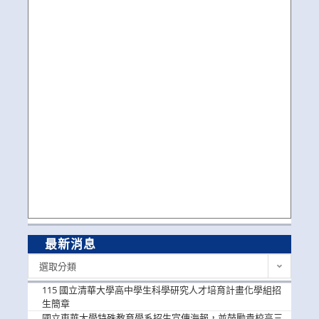
最新消息
最
選取分類
新
消
115 國立清華大學高中學生科學研究人才培育計畫化學組招
息
生簡章
國立東華大學特殊教育學系招生宣傳海報，並鼓勵貴校高三