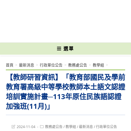
跳
轉
國立光復高級商工職業學校 National Kuangfu Commercial and Industrial
至
Vocational High School
主
要
內
容
選單
首頁
>
最新消息
>
行政單位公告
>
教務處公告
>
教學組
>
【教師研習資訊】「教育部國民及學前
教育署高級中等學校教師本土語文認證
培訓實施計畫─113年原住民族語認證
加強班(11月)」
Post
Post
2024-11-04
教務處公告
/
教學組
/
最新消息
/
行政單位公告
last
category: