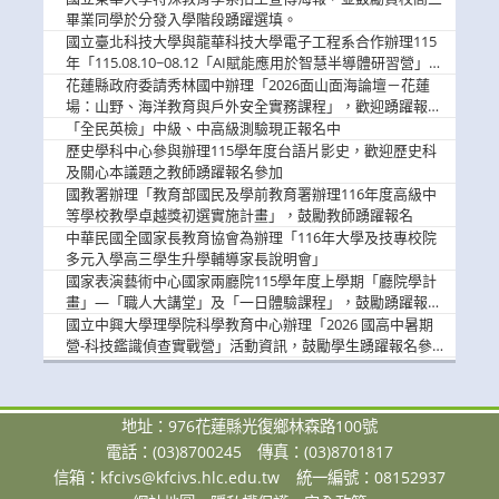
畢業同學於分發入學階段踴躍選填。
國立臺北科技大學與龍華科技大學電子工程系合作辦理115
年「115.08.10~08.12「AI賦能應用於智慧半導體研習營」，
歡迎學生踴躍報名參加
花蓮縣政府委請秀林國中辦理「2026面山面海論壇－花蓮
場：山野、海洋教育與戶外安全實務課程」，歡迎踴躍報名
參加
「全民英檢」中級、中高級測驗現正報名中
歷史學科中心參與辦理115學年度台語片影史，歡迎歷史科
及關心本議題之教師踴躍報名參加
國教署辦理「教育部國民及學前教育署辦理116年度高級中
等學校教學卓越獎初選實施計畫」，鼓勵教師踴躍報名
中華民國全國家長教育協會為辦理「116年大學及技專校院
多元入學高三學生升學輔導家長說明會」
國家表演藝術中心國家兩廳院115學年度上學期「廳院學計
畫」—「職人大講堂」及「一日體驗課程」，鼓勵踴躍報名
參與。
國立中興大學理學院科學教育中心辦理「2026 國高中暑期
營-科技鑑識偵查實戰營」活動資訊，鼓勵學生踴躍報名參
加。
地址：976花蓮縣光復鄉林森路100號
電話：(03)8700245
傳真：(03)8701817
信箱：
kfcivs@kfcivs.hlc.edu.tw
統一編號：08152937