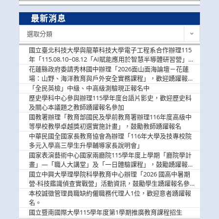
最新消息
最
選取分類
新
消
國立臺北科技大學與龍華科技大學電子工程系合作辦理115
息
年「115.08.10~08.12「AI賦能應用於智慧半導體研習營」，
歡迎學生踴躍報名參加
花蓮縣政府委請秀林國中辦理「2026面山面海論壇－花蓮
場：山野、海洋教育與戶外安全實務課程」，歡迎踴躍報名
參加
「全民英檢」中級、中高級測驗現正報名中
歷史學科中心參與辦理115學年度台語片影史，歡迎歷史科
及關心本議題之教師踴躍報名參加
國教署辦理「教育部國民及學前教育署辦理116年度高級中
等學校教學卓越獎初選實施計畫」，鼓勵教師踴躍報名
中華民國全國家長教育協會為辦理「116年大學及技專校院
多元入學高三學生升學輔導家長說明會」
國家表演藝術中心國家兩廳院115學年度上學期「廳院學計
畫」—「職人大講堂」及「一日體驗課程」，鼓勵踴躍報名
參與。
國立中興大學理學院科學教育中心辦理「2026 國高中暑期
營-科技鑑識偵查實戰營」活動資訊，鼓勵學生踴躍報名參
加。
本校誠徵管理員職缺約僱職務代理人1位，歡迎意者踴躍報
名。
國立暨南國際大學115學年度第1學期推廣教育課程招生