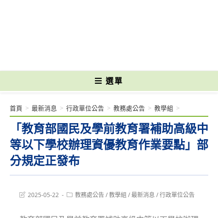
跳
轉
國立光復高級商工職業學校 National Kuangfu Commercial and Industrial
至
Vocational High School
主
要
內
容
選單
首頁
>
最新消息
>
行政單位公告
>
教務處公告
>
教學組
>
「教育部國民及學前教育署補助高級中
等以下學校辦理資優教育作業要點」部
分規定正發布
Post
Post
2025-05-22
教務處公告
/
教學組
/
最新消息
/
行政單位公告
last
category:
modified: