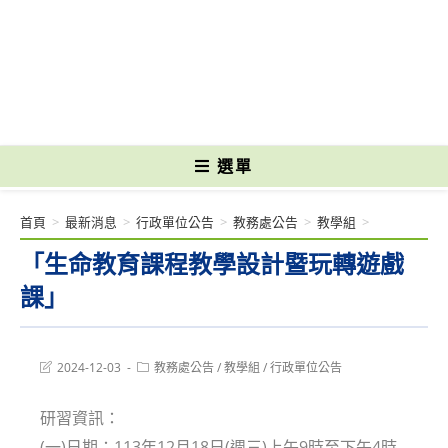
跳
轉
國立光復高級商工職業學校 National Kuangfu Commercial and Industrial
至
Vocational High School
主
要
內
容
選單
首頁
>
最新消息
>
行政單位公告
>
教務處公告
>
教學組
>
「生命教育課程教學設計暨玩轉遊戲
課」
Post
Post
2024-12-03
教務處公告
/
教學組
/
行政單位公告
last
category:
modified:
研習資訊：
(一)日期：113年12月18日(週三)上午9時至下午4時