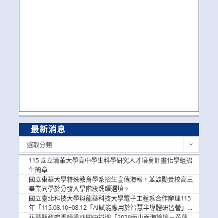
最新消息
最
選取分類
新
消
115 國立清華大學高中學生科學研究人才培育計畫化學組招
息
生簡章
國立東華大學特殊教育學系招生宣傳海報，並鼓勵貴校高三
畢業同學於分發入學階段踴躍選填。
國立臺北科技大學與龍華科技大學電子工程系合作辦理115
年「115.08.10~08.12「AI賦能應用於智慧半導體研習營」，
歡迎學生踴躍報名參加
花蓮縣政府委請秀林國中辦理「2026面山面海論壇－花蓮