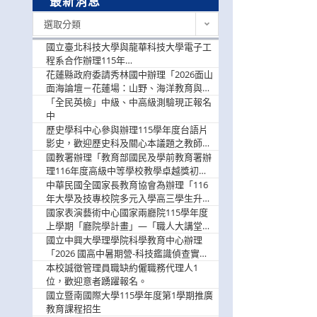
最新消息
最
選取分類
新
消
國立臺北科技大學與龍華科技大學電子工
息
程系合作辦理115年
「115.08.10~08.12「AI賦能應用於智慧半
花蓮縣政府委請秀林國中辦理「2026面山
導體研習營」，歡迎學生踴躍報名參加
面海論壇－花蓮場：山野、海洋教育與戶
外安全實務課程」，歡迎踴躍報名參加
「全民英檢」中級、中高級測驗現正報名
中
歷史學科中心參與辦理115學年度台語片
影史，歡迎歷史科及關心本議題之教師踴
躍報名參加
國教署辦理「教育部國民及學前教育署辦
理116年度高級中等學校教學卓越獎初選
實施計畫」，鼓勵教師踴躍報名
中華民國全國家長教育協會為辦理「116
年大學及技專校院多元入學高三學生升學
輔導家長說明會」
國家表演藝術中心國家兩廳院115學年度
上學期「廳院學計畫」—「職人大講堂」
及「一日體驗課程」，鼓勵踴躍報名參
國立中興大學理學院科學教育中心辦理
與。
「2026 國高中暑期營-科技鑑識偵查實戰
營」活動資訊，鼓勵學生踴躍報名參加。
本校誠徵管理員職缺約僱職務代理人1
位，歡迎意者踴躍報名。
國立暨南國際大學115學年度第1學期推廣
教育課程招生