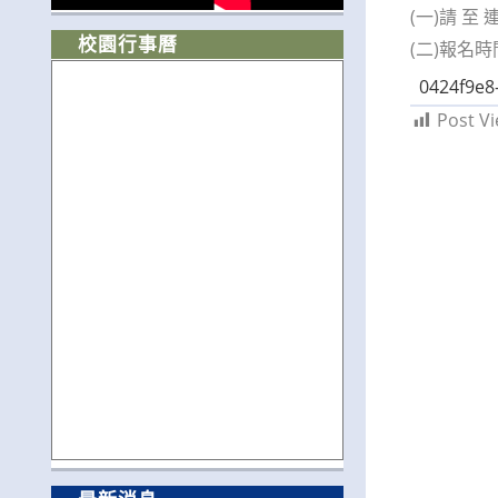
(一)請 至 連
校園行事曆
(二)報名時
0424f9e8
Post Vi