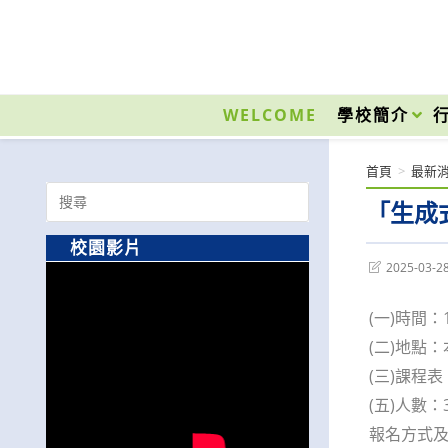
跳
轉
至
國立光復高級商工職業學校 National Kuangfu Commercial and Industrial Vocati
主
要
WELCOME
學校簡介
內
容
首頁
>
最新
Search
「生成
for:
校園影片
Post
2025-03-2
last
modified:
(一)時間：
(二)地點
(三)課程
(五)人數：
報名方式