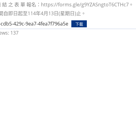
 結 之 表 單 報名：https://forms.gle/g9YZASngtoT6CTHc7。
間自即日起至114年4月13日(星期日)止。
-cdb5-429c-9ea7-4fea7f796a5e
下載
ews:
137