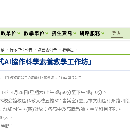
onal High School
行政單位
教學單位
招生資訊
網路服務
登入
消息
>
行政單位公告
>
教務處公告
>
教學組
>
式AI協作科學素養教學工作坊」
Post
8
教務處公告
/
教學組
/
最新消息
/
行政單位公告
category:
114年4月26日(星期六)上午8時50分至下午4時10分。
：本校公館校區科教大樓五樓501會議室 (臺北市文山區汀州路四段8
表：詳如附件。(四)對象：各高中及高職教師，專業科目不限。
30人。
及時間：