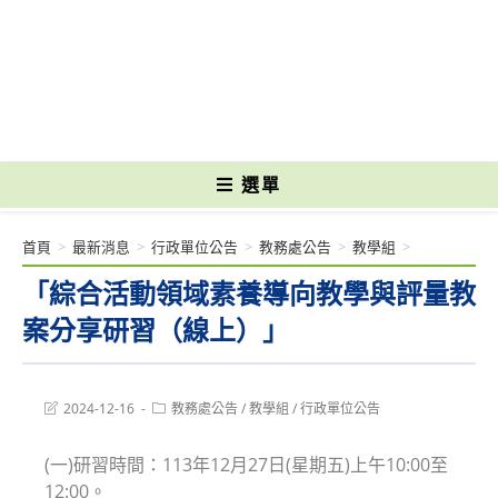
跳
轉
國立光復高級商工職業學校 National Kuangfu Commercial and Industrial
至
Vocational High School
主
要
內
容
選單
首頁
>
最新消息
>
行政單位公告
>
教務處公告
>
教學組
>
「綜合活動領域素養導向教學與評量教
案分享研習（線上）」
Post
Post
2024-12-16
教務處公告
/
教學組
/
行政單位公告
last
category:
modified:
(一)研習時間：113年12月27日(星期五)上午10:00至
12:00。