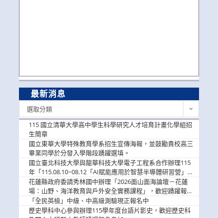
最新消息
最
選取分類
新
消
115 國立清華大學高中學生科學研究人才培育計畫化學組招
息
生簡章
國立東華大學特殊教育學系招生宣傳海報，並鼓勵貴校高三
畢業同學於分發入學階段踴躍選填。
國立臺北科技大學與龍華科技大學電子工程系合作辦理115
年「115.08.10~08.12「AI賦能應用於智慧半導體研習營」，
歡迎學生踴躍報名參加
花蓮縣政府委請秀林國中辦理「2026面山面海論壇－花蓮
場：山野、海洋教育與戶外安全實務課程」，歡迎踴躍報名
參加
「全民英檢」中級、中高級測驗現正報名中
歷史學科中心參與辦理115學年度台語片影史，歡迎歷史科