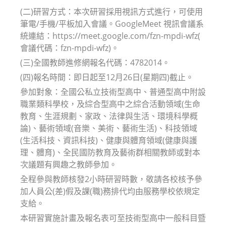
(二)研習方式：本次研習採用視訊方式進行，可使用
筆電/手機/平板加入會議。GoogleMeet 視訊會議系
統連結：https://meet.google.com/fzn-mpdi-wfz(
會議代碼：fzn-mpdi-wfz)。
(三)全國教師進修網報名代碼：4782014。
(四)報名時間：即日起至12月26日(星期四)截止。
參加對象：全國公私立技術型高中、普通型高中附設
職業類科學校，及綜合型高中之綜合活動領域(生命
教育、生涯規劃、家政、法律與生活、環境科學概
論)、藝術領域(音樂、美術、藝術生活)、科技領域
(生活科技、資訊科技)、健康與體育領域(健康與護
理、體育)、全民國防教育及藝術群相關教師或對本
次議題有興趣之教師參加。
全程參與教師核發2小時研習時數，敬請各校核予參
加人員公(差)假及課(職)務排代均由服務學校依規定
支給。
本研習實施計畫及報名表可至技術型高中一般科目暨