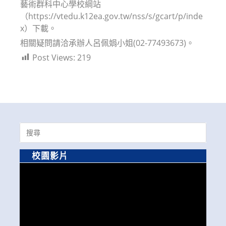
藝術群科中心學校綱站
（https://vtedu.k12ea.gov.tw/nss/s/gcart/p/inde
x）下載。
相關疑問請洽承辦人呂佩娟小姐(02-77493673)。
Post Views:
219
Search
for:
校園影片