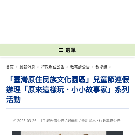
跳
轉
國立光復高級商工職業學校 National Kuangfu Commercial and Industrial
至
Vocational High School
主
要
內
容
選單
首頁
>
最新消息
>
行政單位公告
>
教務處公告
>
教學組
>
「臺灣原住民族文化園區」兒童節連假
辦理「原來這樣玩．小小故事家」系列
活動
Post
Post
2025-03-26
教務處公告
/
教學組
/
最新消息
/
行政單位公告
last
category:
modified: