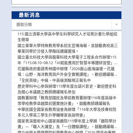
最新消息
最
選取分類
新
消
115 國立清華大學高中學生科學研究人才培育計畫化學組招
息
生簡章
國立東華大學特殊教育學系招生宣傳海報，並鼓勵貴校高三
畢業同學於分發入學階段踴躍選填。
國立臺北科技大學與龍華科技大學電子工程系合作辦理115
年「115.08.10~08.12「AI賦能應用於智慧半導體研習營」，
歡迎學生踴躍報名參加
花蓮縣政府委請秀林國中辦理「2026面山面海論壇－花蓮
場：山野、海洋教育與戶外安全實務課程」，歡迎踴躍報名
參加
「全民英檢」中級、中高級測驗現正報名中
歷史學科中心參與辦理115學年度台語片影史，歡迎歷史科
及關心本議題之教師踴躍報名參加
國教署辦理「教育部國民及學前教育署辦理116年度高級中
等學校教學卓越獎初選實施計畫」，鼓勵教師踴躍報名
中華民國全國家長教育協會為辦理「116年大學及技專校院
多元入學高三學生升學輔導家長說明會」
國家表演藝術中心國家兩廳院115學年度上學期「廳院學計
畫」—「職人大講堂」及「一日體驗課程」，鼓勵踴躍報名
參與。
國立中興大學理學院科學教育中心辦理「2026 國高中暑期