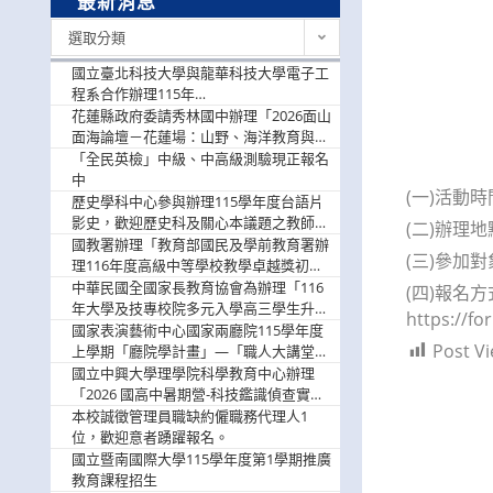
最新消息
最
選取分類
新
消
國立臺北科技大學與龍華科技大學電子工
息
程系合作辦理115年
「115.08.10~08.12「AI賦能應用於智慧半
花蓮縣政府委請秀林國中辦理「2026面山
導體研習營」，歡迎學生踴躍報名參加
面海論壇－花蓮場：山野、海洋教育與戶
外安全實務課程」，歡迎踴躍報名參加
「全民英檢」中級、中高級測驗現正報名
中
(一)活動時
歷史學科中心參與辦理115學年度台語片
影史，歡迎歷史科及關心本議題之教師踴
(二)辦理
躍報名參加
國教署辦理「教育部國民及學前教育署辦
(三)參加
理116年度高級中等學校教學卓越獎初選
實施計畫」，鼓勵教師踴躍報名
中華民國全國家長教育協會為辦理「116
(四)報名
年大學及技專校院多元入學高三學生升學
https://
輔導家長說明會」
國家表演藝術中心國家兩廳院115學年度
Post Vi
上學期「廳院學計畫」—「職人大講堂」
及「一日體驗課程」，鼓勵踴躍報名參
國立中興大學理學院科學教育中心辦理
與。
「2026 國高中暑期營-科技鑑識偵查實戰
營」活動資訊，鼓勵學生踴躍報名參加。
本校誠徵管理員職缺約僱職務代理人1
位，歡迎意者踴躍報名。
國立暨南國際大學115學年度第1學期推廣
教育課程招生