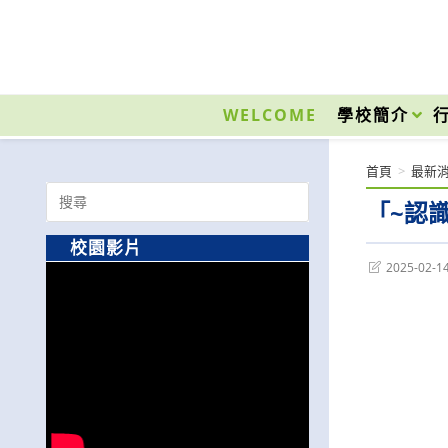
跳
轉
至
國立光復高級商工職業學校 National Kuangfu Commercial and Industrial Vocati
主
要
WELCOME
學校簡介
內
容
首頁
>
最新
Search
「~認
for:
校園影片
Post
2025-02-1
last
modified: