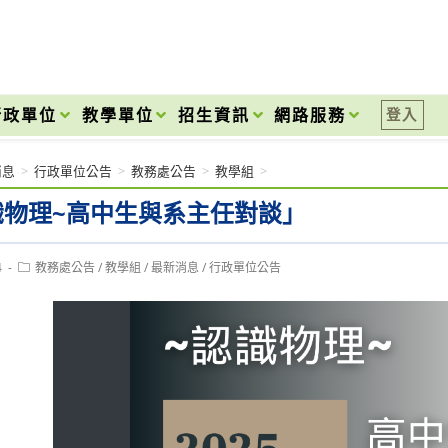
onal High School
行政單位
教學單位
招生資訊
網路服務
登入
消息
>
行政單位公告
>
教務處公告
>
教學組
>
識物理~高中生與系主任對談」
Post
4
教務處公告
/
教學組
/
最新消息
/
行政單位公告
category: