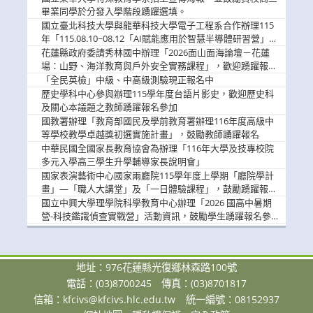
畢業同學於分發入學階段踴躍選填。
國立臺北科技大學與龍華科技大學電子工程系合作辦理115
年「115.08.10~08.12「AI賦能應用於智慧半導體研習營」，
歡迎學生踴躍報名參加
花蓮縣政府委請秀林國中辦理「2026面山面海論壇－花蓮
場：山野、海洋教育與戶外安全實務課程」，歡迎踴躍報名
參加
「全民英檢」中級、中高級測驗現正報名中
歷史學科中心參與辦理115學年度台語片影史，歡迎歷史科
及關心本議題之教師踴躍報名參加
國教署辦理「教育部國民及學前教育署辦理116年度高級中
等學校教學卓越獎初選實施計畫」，鼓勵教師踴躍報名
中華民國全國家長教育協會為辦理「116年大學及技專校院
多元入學高三學生升學輔導家長說明會」
國家表演藝術中心國家兩廳院115學年度上學期「廳院學計
畫」—「職人大講堂」及「一日體驗課程」，鼓勵踴躍報名
參與。
國立中興大學理學院科學教育中心辦理「2026 國高中暑期
營-科技鑑識偵查實戰營」活動資訊，鼓勵學生踴躍報名參
加。
地址：976花蓮縣光復鄉林森路100號
電話：(03)8700245
傳真：(03)8701817
信箱：
kfcivs@kfcivs.hlc.edu.tw
統一編號：08152937