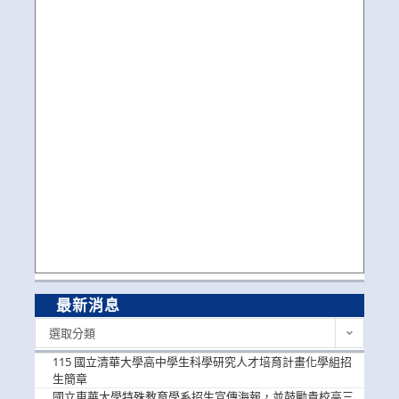
最新消息
最
選取分類
新
消
115 國立清華大學高中學生科學研究人才培育計畫化學組招
息
生簡章
國立東華大學特殊教育學系招生宣傳海報，並鼓勵貴校高三