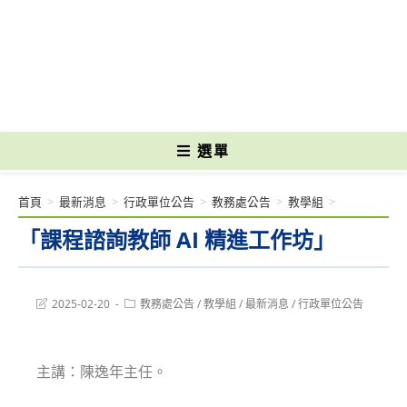
跳
轉
國立光復高級商工職業學校 National Kuangfu Commercial and Industrial
至
Vocational High School
主
要
內
容
選單
首頁
>
最新消息
>
行政單位公告
>
教務處公告
>
教學組
>
「課程諮詢教師 AI 精進工作坊」
Post
Post
2025-02-20
教務處公告
/
教學組
/
最新消息
/
行政單位公告
last
category:
modified:
主講：陳逸年主任。