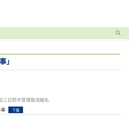
事」
習前三日恕不受理取消報名
小事
下載