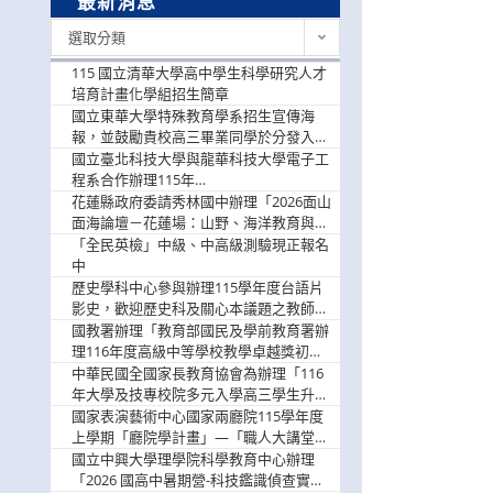
最新消息
最
選取分類
新
消
115 國立清華大學高中學生科學研究人才
息
培育計畫化學組招生簡章
國立東華大學特殊教育學系招生宣傳海
報，並鼓勵貴校高三畢業同學於分發入學
階段踴躍選填。
國立臺北科技大學與龍華科技大學電子工
程系合作辦理115年
「115.08.10~08.12「AI賦能應用於智慧半
花蓮縣政府委請秀林國中辦理「2026面山
導體研習營」，歡迎學生踴躍報名參加
面海論壇－花蓮場：山野、海洋教育與戶
外安全實務課程」，歡迎踴躍報名參加
「全民英檢」中級、中高級測驗現正報名
中
歷史學科中心參與辦理115學年度台語片
影史，歡迎歷史科及關心本議題之教師踴
躍報名參加
國教署辦理「教育部國民及學前教育署辦
理116年度高級中等學校教學卓越獎初選
實施計畫」，鼓勵教師踴躍報名
中華民國全國家長教育協會為辦理「116
年大學及技專校院多元入學高三學生升學
輔導家長說明會」
國家表演藝術中心國家兩廳院115學年度
上學期「廳院學計畫」—「職人大講堂」
及「一日體驗課程」，鼓勵踴躍報名參
國立中興大學理學院科學教育中心辦理
與。
「2026 國高中暑期營-科技鑑識偵查實戰