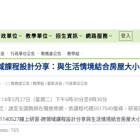
onal High School
行政單位
教學單位
招生資訊
網路服務
登入
消息
>
行政單位公告
>
教務處公告
>
教學組
>
域課程設計分享：與生活情境結合房屋大小
Post
5
教務處公告
/
教學組
/
最新消息
/
行政單位公告
category:
114年5月27日（星期二）下午6時30分至8時30分
方式：請至全國教師在職進修網，依課程代碼5017040搜尋，研
07_1140527線上研習-跨領域課程設計分享與生活情境結合房屋大
ews:
165