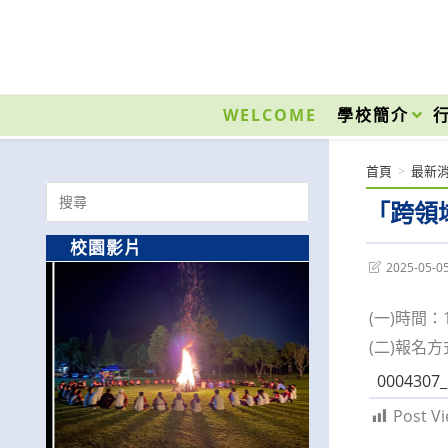
跳
轉
至
國立光復高級商工職業學校 National Kuangfu Commercial and Industrial Vocati
主
要
WELCOME
學校簡介
內
容
首頁
>
最新
Search
「跨領
for:
校園影片
Post
2025-05-0
last
modified:
(一)時間：
(二)報名
00043
Post Vi