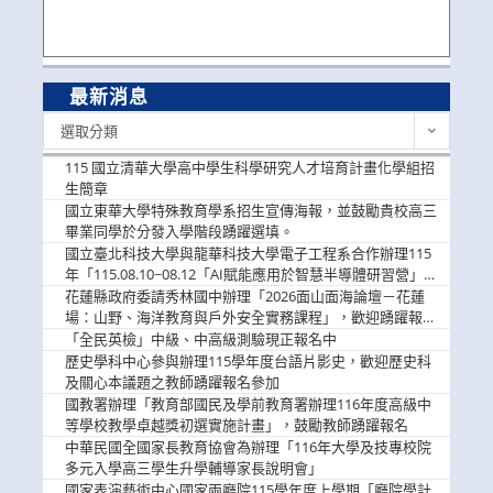
最新消息
最
選取分類
新
消
115 國立清華大學高中學生科學研究人才培育計畫化學組招
息
生簡章
國立東華大學特殊教育學系招生宣傳海報，並鼓勵貴校高三
畢業同學於分發入學階段踴躍選填。
國立臺北科技大學與龍華科技大學電子工程系合作辦理115
年「115.08.10~08.12「AI賦能應用於智慧半導體研習營」，
歡迎學生踴躍報名參加
花蓮縣政府委請秀林國中辦理「2026面山面海論壇－花蓮
場：山野、海洋教育與戶外安全實務課程」，歡迎踴躍報名
參加
「全民英檢」中級、中高級測驗現正報名中
歷史學科中心參與辦理115學年度台語片影史，歡迎歷史科
及關心本議題之教師踴躍報名參加
國教署辦理「教育部國民及學前教育署辦理116年度高級中
等學校教學卓越獎初選實施計畫」，鼓勵教師踴躍報名
中華民國全國家長教育協會為辦理「116年大學及技專校院
多元入學高三學生升學輔導家長說明會」
國家表演藝術中心國家兩廳院115學年度上學期「廳院學計