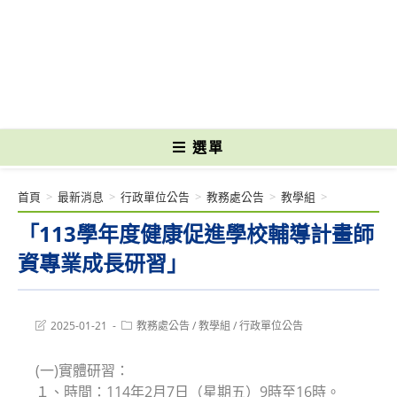
跳
轉
國立光復高級商工職業學校 National Kuangfu Commercial and Industrial
至
Vocational High School
主
要
內
容
選單
首頁
>
最新消息
>
行政單位公告
>
教務處公告
>
教學組
>
「113學年度健康促進學校輔導計畫師
資專業成長研習」
Post
Post
2025-01-21
教務處公告
/
教學組
/
行政單位公告
last
category:
modified:
(一)實體研習：
１、時間：114年2月7日（星期五）9時至16時。