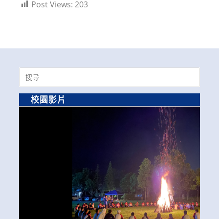
Post Views:
203
Search
for:
校園影片