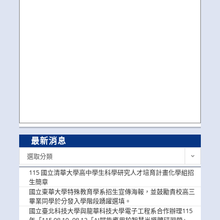
最新消息
最
選取分類
新
消
115 國立清華大學高中學生科學研究人才培育計畫化學組招
息
生簡章
國立東華大學特殊教育學系招生宣傳海報，並鼓勵貴校高三
畢業同學於分發入學階段踴躍選填。
國立臺北科技大學與龍華科技大學電子工程系合作辦理115
年「115.08.10~08.12「AI賦能應用於智慧半導體研習營」，