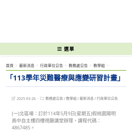
跳
轉
國立光復高級商工職業學校 National Kuangfu Commercial and Industrial
至
Vocational High School
主
要
內
容
選單
首頁
>
最新消息
>
行政單位公告
>
教務處公告
>
教學組
>
「113學年災難醫療與應變研習計畫」
Post
Post
2025-03-26
教務處公告
/
教學組
/
最新消息
/
行政單位公告
last
category:
modified:
(一)北區場：訂於114年5月9日(星期五)假桃園陽明
高中自主樓四樓視廳講堂辦理，課程代碼：
4867485。