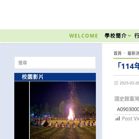
跳
轉
至
國立光復高級商工職業學校 National Kuangfu Commercial and Industrial Vocati
主
要
WELCOME
學校簡介
內
容
首頁
>
最新
Search
「11
for:
校園影片
Post
2025-03-2
last
modified:
國史館臺灣
A0903000
Post Vi