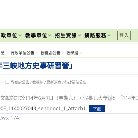
onal High School
行政單位
教學單位
招生資訊
網路服務
登入
消息
>
行政單位公告
>
教務處公告
>
教學組
>
4年三峽地方史事研習營」
Post
6
教務處公告
/
教學組
/
最新消息
/
行政單位公告
category:
文獻館訂於114年6月7日（星期六），假臺北大學辦理「114
0E_1140027043_senddoc1_1_Attach1
下載
ews:
174