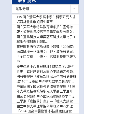
最新消息
最
選取分類
新
消
115 國立清華大學高中學生科學研究人才
息
培育計畫化學組招生簡章
國立東華大學特殊教育學系招生宣傳海
報，並鼓勵貴校高三畢業同學於分發入學
階段踴躍選填。
國立臺北科技大學與龍華科技大學電子工
程系合作辦理115年
「115.08.10~08.12「AI賦能應用於智慧半
花蓮縣政府委請秀林國中辦理「2026面山
導體研習營」，歡迎學生踴躍報名參加
面海論壇－花蓮場：山野、海洋教育與戶
外安全實務課程」，歡迎踴躍報名參加
「全民英檢」中級、中高級測驗現正報名
中
歷史學科中心參與辦理115學年度台語片
影史，歡迎歷史科及關心本議題之教師踴
躍報名參加
國教署辦理「教育部國民及學前教育署辦
理116年度高級中等學校教學卓越獎初選
實施計畫」，鼓勵教師踴躍報名
中華民國全國家長教育協會為辦理「116
年大學及技專校院多元入學高三學生升學
輔導家長說明會」
國家表演藝術中心國家兩廳院115學年度
上學期「廳院學計畫」—「職人大講堂」
及「一日體驗課程」，鼓勵踴躍報名參
國立中興大學理學院科學教育中心辦理
與。
「2026 國高中暑期營-科技鑑識偵查實戰