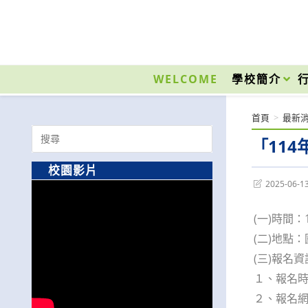
跳
轉
至
國立光復高級商工職業學校 National Kuangfu Commercial and Industrial Vocati
主
要
WELCOME
學校簡介
內
容
首頁
>
最新
Search
「11
for:
校園影片
Post
2025-06-1
last
modified:
(一)時間：
(二)地點
(三)報名資
１、報名時
２、報名網址：h