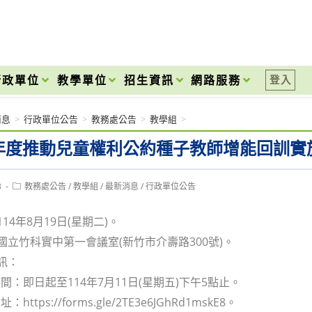
onal High School
行政單位
教學單位
招生資訊
網路服務
登入
消息
>
行政單位公告
>
教務處公告
>
教學組
>
4年度推動兒童權利公約種子教師增能回訓實
Post
3
教務處公告
/
教學組
/
最新消息
/
行政單位公告
category:
114年8月19日(星期二)。
：國立竹科實中第一會議室(新竹市介壽路300號)。
訊：
間：即日起至114年7月11日(星期五)下午5點止。
ttps://forms.gle/2TE3e6JGhRd1mskE8。