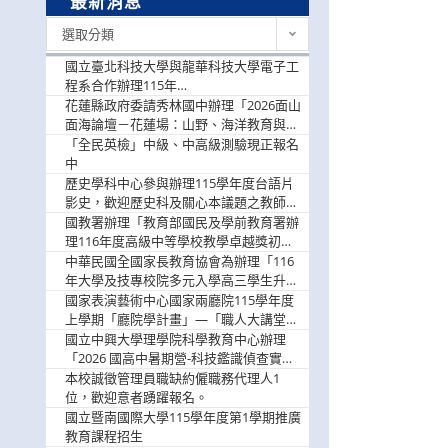
最新消息
最
選取分類
新
消
國立臺北科技大學與龍華科技大學電子工
息
程系合作辦理115年
「115.08.10~08.12「AI賦能應用於智慧半
花蓮縣政府委請秀林國中辦理「2026面山
導體研習營」，歡迎學生踴躍報名參加
面海論壇－花蓮場：山野、海洋教育與戶
外安全實務課程」，歡迎踴躍報名參加
「全民英檢」中級、中高級測驗現正報名
中
歷史學科中心參與辦理115學年度台語片
影史，歡迎歷史科及關心本議題之教師踴
躍報名參加
國教署辦理「教育部國民及學前教育署辦
理116年度高級中等學校教學卓越獎初選
實施計畫」，鼓勵教師踴躍報名
中華民國全國家長教育協會為辦理「116
年大學及技專校院多元入學高三學生升學
輔導家長說明會」
國家表演藝術中心國家兩廳院115學年度
上學期「廳院學計畫」—「職人大講堂」
及「一日體驗課程」，鼓勵踴躍報名參
國立中興大學理學院科學教育中心辦理
與。
「2026 國高中暑期營-科技鑑識偵查實戰
營」活動資訊，鼓勵學生踴躍報名參加。
本校誠徵管理員職缺約僱職務代理人1
位，歡迎意者踴躍報名。
國立暨南國際大學115學年度第1學期推廣
教育課程招生