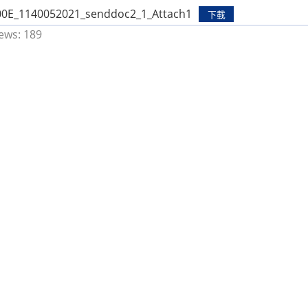
0E_1140052021_senddoc2_1_Attach1
下載
ews:
189