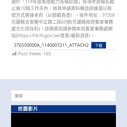
請於「114年度客語能力各級認證」各項考試報名截
止後10個工作天內，檢具申請資料親自送達或以掛
號方式寄達本府（以郵戳為憑），收件地址：97358
花蓮縣吉安鄉中正路二段60號(花蓮縣政府客家事務
處文化保存科)，詳細資訊請參閱本府客家事務處網
站(https://hk.hl.gov.tw/首頁/最新消息)。
376550000A_1140007211_ATTACH2
下載
Post Views:
165
Search
for:
校園影片