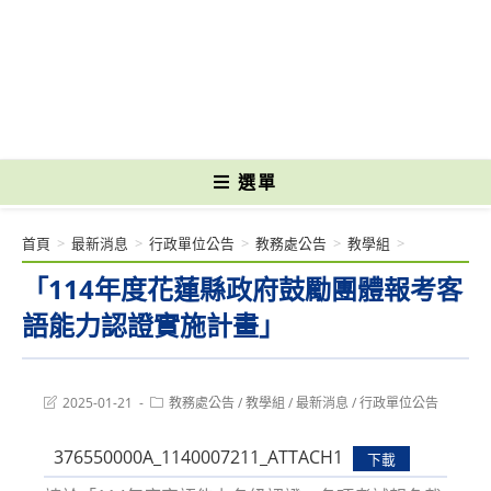
跳
轉
國立光復高級商工職業學校 National Kuangfu Commercial and Industrial
至
Vocational High School
主
要
內
容
選單
首頁
>
最新消息
>
行政單位公告
>
教務處公告
>
教學組
>
「114年度花蓮縣政府鼓勵團體報考客
語能力認證實施計畫」
Post
Post
2025-01-21
教務處公告
/
教學組
/
最新消息
/
行政單位公告
last
category:
modified:
376550000A_1140007211_ATTACH1
下載