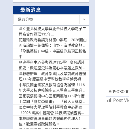
最新消息
最
選取分類
新
消
國立臺北科技大學與龍華科技大學電子工
息
程系合作辦理115年
「115.08.10~08.12「AI賦能應用於智慧半
花蓮縣政府委請秀林國中辦理「2026面山
導體研習營」，歡迎學生踴躍報名參加
面海論壇－花蓮場：山野、海洋教育與戶
外安全實務課程」，歡迎踴躍報名參加
「全民英檢」中級、中高級測驗現正報名
中
歷史學科中心參與辦理115學年度台語片
影史，歡迎歷史科及關心本議題之教師踴
躍報名參加
國教署辦理「教育部國民及學前教育署辦
理116年度高級中等學校教學卓越獎初選
實施計畫」，鼓勵教師踴躍報名
中華民國全國家長教育協會為辦理「116
年大學及技專校院多元入學高三學生升學
A0903000
輔導家長說明會」
國家表演藝術中心國家兩廳院115學年度
Post Vi
上學期「廳院學計畫」—「職人大講堂」
及「一日體驗課程」，鼓勵踴躍報名參
國立中興大學理學院科學教育中心辦理
與。
「2026 國高中暑期營-科技鑑識偵查實戰
營」活動資訊，鼓勵學生踴躍報名參加。
本校誠徵管理員職缺約僱職務代理人1
位，歡迎意者踴躍報名。