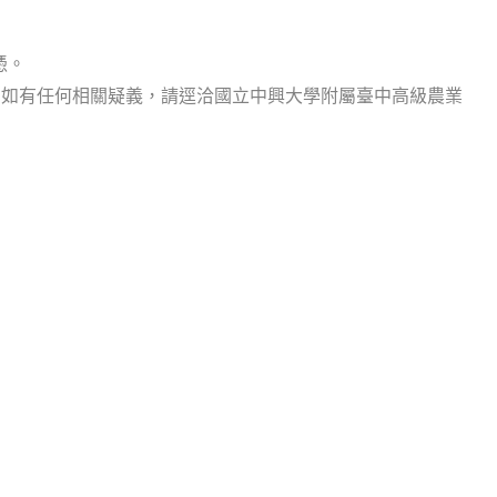
憑。
gov.tw），如有任何相關疑義，請逕洽國立中興大學附屬臺中高級農業