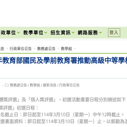
onal High School
行政單位
教學單位
招生資訊
網路服務
登入
消息
>
行政單位公告
>
教務處公告
>
教學組
>
4年教育部國民及學前教育署推動高級中等
Post
1
教務處公告
/
教學組
/
最新消息
/
行政單位公告
category:
團體獎評選」及「個人獎評選」，初選活動重要日程分別摘述如下
體獎評選」初選日程：
名截止日：即日起至114年3月10日（星期一）中午12時截止。
選書面資料：即日起至114年3月10日（星期一）止，以郵戳為