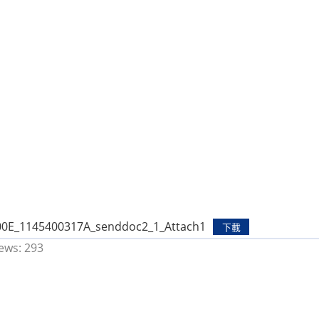
0E_1145400317A_senddoc2_1_Attach1
下載
ews:
293