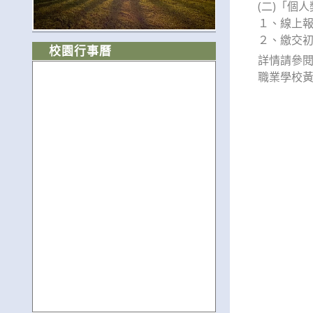
(二)「個
１、線上報
２、繳交初
校園行事曆
詳情請參閱創
職業學校黃小