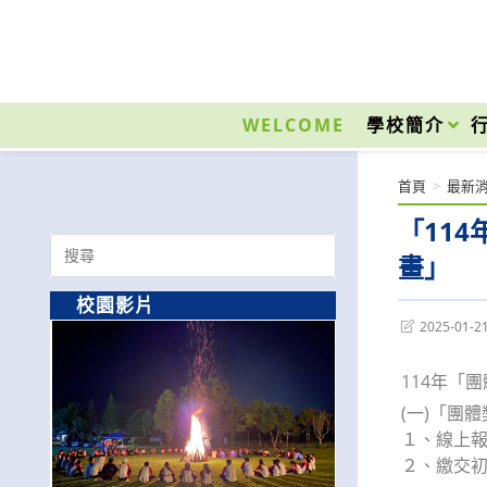
跳
轉
至
國立光復高級商工職業學校 National Kuangfu Commercial and Industrial Vocati
主
要
WELCOME
學校簡介
內
容
首頁
>
最新
「11
Search
畫」
for:
校園影片
Post
2025-01-2
last
modified:
114年「
(一)「團
１、線上報
２、繳交初