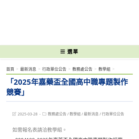
跳
轉
國立光復高級商工職業學校 National Kuangfu Commercial and Industrial
至
Vocational High School
主
要
內
容
選單
首頁
>
最新消息
>
行政單位公告
>
教務處公告
>
教學組
>
「2025年嘉藥盃全國高中職專題製作
競賽」
Post
Post
2025-03-28
教務處公告
/
教學組
/
最新消息
/
行政單位公告
last
category:
modified:
如需報名表請洽教學組。