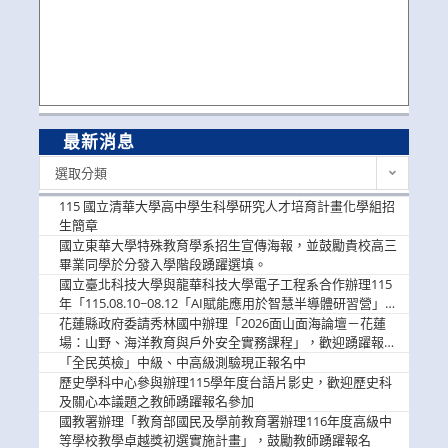
最新消息
最
選取分類
新
消
115 國立清華大學高中學生科學研究人才培育計畫化學組招
息
生簡章
國立東華大學特殊教育學系招生宣傳海報，並鼓勵貴校高三
畢業同學於分發入學階段踴躍選填。
國立臺北科技大學與龍華科技大學電子工程系合作辦理115
年「115.08.10~08.12「AI賦能應用於智慧半導體研習營」，
歡迎學生踴躍報名參加
花蓮縣政府委請秀林國中辦理「2026面山面海論壇－花蓮
場：山野、海洋教育與戶外安全實務課程」，歡迎踴躍報名
參加
「全民英檢」中級、中高級測驗現正報名中
歷史學科中心參與辦理115學年度台語片影史，歡迎歷史科
及關心本議題之教師踴躍報名參加
國教署辦理「教育部國民及學前教育署辦理116年度高級中
等學校教學卓越獎初選實施計畫」，鼓勵教師踴躍報名