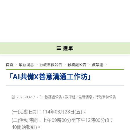
跳
轉
國立光復高級商工職業學校 National Kuangfu Commercial and Industrial
至
Vocational High School
主
要
內
容
選單
首頁
>
最新消息
>
行政單位公告
>
教務處公告
>
教學組
>
「AI共備X善意溝通工作坊」
Post
Post
2025-03-17
教務處公告
/
教學組
/
最新消息
/
行政單位公告
last
category:
modified:
(一)活動日期：114年03月28日(五)。
(二)活動時間：上午09時00分至下午12時00分(8：
40開始報到)。