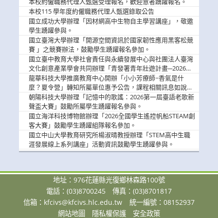
本校約僱職務代理人甄選受理報名，歡迎意者踴躍報名。
本校115 學年度約僱職務代理人甄選錄取公告
國立成功大學辦理「因材網高中生物自主學習講座」，敬邀
學生踴躍參與。
國立臺灣大學辦理「開源空間資訊於國家韌性應用黑客松競
賽 」之競賽辦法，鼓勵學生踴躍報名參加。
國立臺中教育大學社會責任與永續發展中心與社團法人臺灣
文化創意產業學會共同辦理「青發署青年壯遊計畫─2026臺
中舊城都市建築文化體驗」活動，敬邀學生踴躍報名參加，
龍華科技大學推廣教育中心開辦「小小芳療師~香氣是什
公告周知。
麼？夏令營」轉知所屬單位惠予公告，課程相關訊息如說
明。
朝陽科技大學辦理「記憶中的歌謠：2026第一屆臺語老歌新
聲盃大賽」鼓勵所屬學生踴躍報名參與。
國立海洋科技博物館辦理「2026全國學生遙控帆船STEAM創
客大賽」鼓勵學生踴躍組隊報名參加。
國立中山大學教育研究所楊淑晴教授辦理「STEM高中生職
涯發展線上系列講座」活動資訊鼓勵學生踴躍參與。
地址：976花蓮縣光復鄉林森路100號
電話：(03)8700245
傳真：(03)8701817
信箱：
kfcivs@kfcivs.hlc.edu.tw
統一編號：08152937
網站地圖
隱私權保護
安全政策