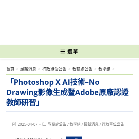
跳
轉
國立光復高級商工職業學校 National Kuangfu Commercial and Industrial
至
Vocational High School
主
要
內
容
選單
首頁
>
最新消息
>
行政單位公告
>
教務處公告
>
教學組
>
「Photoshop X AI技術–No
Drawing影像生成暨Adobe原廠認證
教師研習」
Post
Post
2025-04-07
教務處公告
/
教學組
/
最新消息
/
行政單位公告
last
category:
modified: