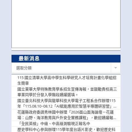
最新消息
最
選取分類
新
消
115 國立清華大學高中學生科學研究人才培育計畫化學組招
息
生簡章
國立東華大學特殊教育學系招生宣傳海報，並鼓勵貴校高三
畢業同學於分發入學階段踴躍選填。
國立臺北科技大學與龍華科技大學電子工程系合作辦理115
年「115.08.10~08.12「AI賦能應用於智慧半導體研習營」，
歡迎學生踴躍報名參加
花蓮縣政府委請秀林國中辦理「2026面山面海論壇－花蓮
場：山野、海洋教育與戶外安全實務課程」，歡迎踴躍報名
參加
「全民英檢」中級、中高級測驗現正報名中
歷史學科中心參與辦理115學年度台語片影史，歡迎歷史科