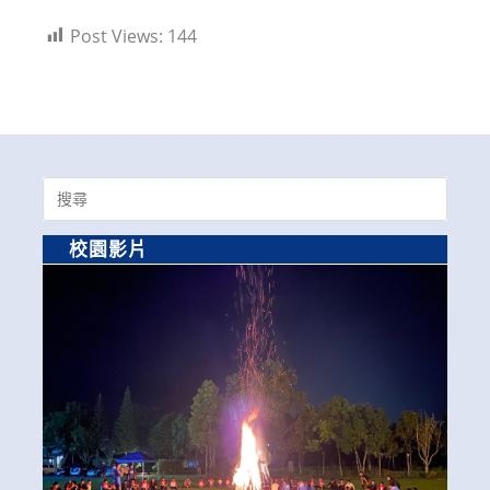
Post Views:
144
Search
for:
校園影片