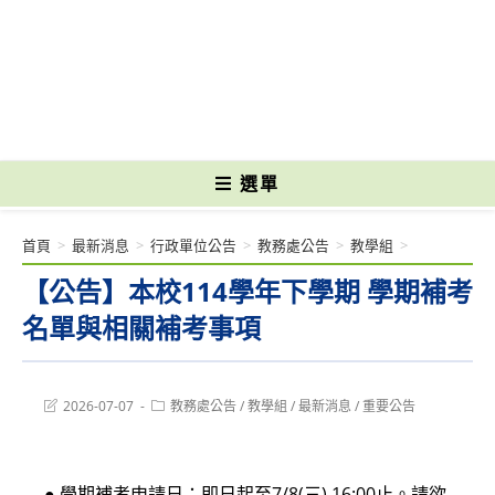
跳
轉
國立光復高級商工職業學校 National Kuangfu Commercial and Industrial
至
Vocational High School
主
要
內
容
選單
首頁
>
最新消息
>
行政單位公告
>
教務處公告
>
教學組
>
【公告】本校114學年下學期 學期補考
名單與相關補考事項
Post
Post
2026-07-07
教務處公告
/
教學組
/
最新消息
/
重要公告
last
category:
modified:
● 學期補考申請日：即日起至7/8(三) 16:00止。請欲