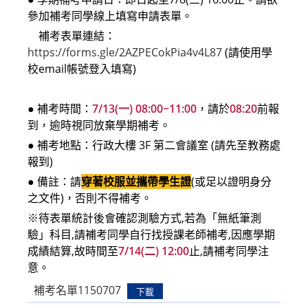
參加補考同學線上填寫申請表單。
補考表單連結：
https://forms.gle/2AZPECokPia4v4L87
(請使用學
校email帳號登入填寫)
● 補考時間：
7/13(一) 08:00~11:00
，請於
08:20
前報
到，逾時視同放棄學期補考。
● 補考地點：行政大樓 3F 第二會議室 (請先至教務處
報到)
● 備註：請
穿著校服並攜帶學生證
(或足以證明身分
之文件)，否則不得補考。
※待表單統計後會確認測驗方式,若為「無紙筆測
驗」科目,請補考同學自行找授課老師補考,因應學期
成績結算,故時間至
7/14(二) 12:00
止,請補考同學注
意。
補考名單1150707
下載