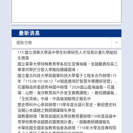
最新消息
最
選取分類
新
消
115 國立清華大學高中學生科學研究人才培育計畫化學組招
息
生簡章
國立東華大學特殊教育學系招生宣傳海報，並鼓勵貴校高三
畢業同學於分發入學階段踴躍選填。
國立臺北科技大學與龍華科技大學電子工程系合作辦理115
年「115.08.10~08.12「AI賦能應用於智慧半導體研習營」，
歡迎學生踴躍報名參加
花蓮縣政府委請秀林國中辦理「2026面山面海論壇－花蓮
場：山野、海洋教育與戶外安全實務課程」，歡迎踴躍報名
參加
「全民英檢」中級、中高級測驗現正報名中
歷史學科中心參與辦理115學年度台語片影史，歡迎歷史科
及關心本議題之教師踴躍報名參加
國教署辦理「教育部國民及學前教育署辦理116年度高級中
等學校教學卓越獎初選實施計畫」，鼓勵教師踴躍報名
中華民國全國家長教育協會為辦理「116年大學及技專校院