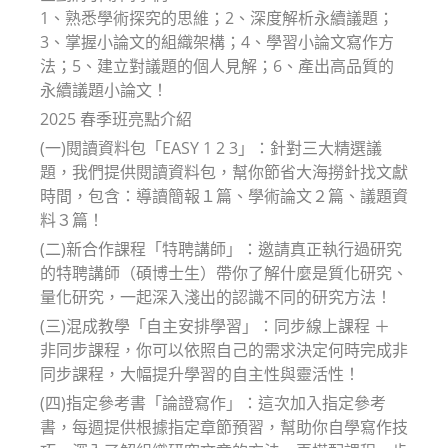
1、熟悉學術探究的思維；2、深度解析永續議題；
3、掌握小論文的組織架構；4、學習小論文寫作方
法；5、建立對議題的個人見解；6、產出高品質的
永續議題小論文！
2025 春季班亮點介紹
(一)閱讀資料包「EASY 1 2 3」：針對三大精選議
題，我們提供閱讀資料包，幫你節省大海撈針找文獻
時間，包含：導讀簡報１篇、學術論文２篇、議題資
料３篇！
(二)新合作課程「特聘講師」：邀請真正執行過研究
的特聘講師（碩博士生）帶你了解什麼是質化研究、
量化研究，一起深入淺出的認識不同的研究方法！
(三)混成教學「自主安排學習」：同步線上課程 ＋
非同步課程，你可以依照自己的需求決定何時完成非
同步課程，大幅提升學習的自主性與靈活性！
(四)指定參考書「論證寫作」：這次加入指定參考
書，每週提供根據指定章節預習，幫助你自學寫作技