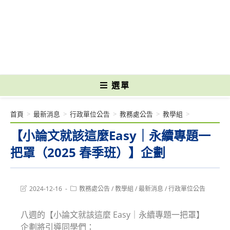
跳
轉
國立光復高級商工職業學校 National Kuangfu Commercial and Industrial
至
Vocational High School
主
要
內
容
選單
首頁
>
最新消息
>
行政單位公告
>
教務處公告
>
教學組
>
【小論文就該這麼Easy｜永續專題一
把罩（2025 春季班）】企劃
Post
Post
2024-12-16
教務處公告
/
教學組
/
最新消息
/
行政單位公告
last
category:
modified:
八週的【小論文就該這麼 Easy｜永續專題一把罩】
企劃將引導同學們：