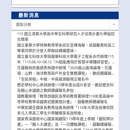
最新消息
最
選取分類
新
消
115 國立清華大學高中學生科學研究人才培育計畫化學組招
息
生簡章
國立東華大學特殊教育學系招生宣傳海報，並鼓勵貴校高三
畢業同學於分發入學階段踴躍選填。
國立臺北科技大學與龍華科技大學電子工程系合作辦理115
年「115.08.10~08.12「AI賦能應用於智慧半導體研習營」，
歡迎學生踴躍報名參加
花蓮縣政府委請秀林國中辦理「2026面山面海論壇－花蓮
場：山野、海洋教育與戶外安全實務課程」，歡迎踴躍報名
參加
「全民英檢」中級、中高級測驗現正報名中
歷史學科中心參與辦理115學年度台語片影史，歡迎歷史科
及關心本議題之教師踴躍報名參加
國教署辦理「教育部國民及學前教育署辦理116年度高級中
等學校教學卓越獎初選實施計畫」，鼓勵教師踴躍報名
中華民國全國家長教育協會為辦理「116年大學及技專校院
多元入學高三學生升學輔導家長說明會」
國家表演藝術中心國家兩廳院115學年度上學期「廳院學計
畫」—「職人大講堂」及「一日體驗課程」，鼓勵踴躍報名
參與。