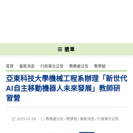
跳
轉
國立光復高級商工職業學校 National Kuangfu Commercial and Industrial
至
Vocational High School
主
要
內
容
選單
首頁
>
最新消息
>
行政單位公告
>
教務處公告
>
教學組
>
亞東科技大學機械工程系辦理「新世代
AI自主移動機器人未來發展」教師研
習營
Post
Post
2025-01-08
教務處公告
/
教學組
/
最新消息
/
行政單位公告
last
category:
modified: