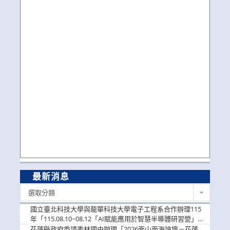
最新消息
最
選取分類
新
消
國立臺北科技大學與龍華科技大學電子工程系合作辦理115
息
年「115.08.10~08.12「AI賦能應用於智慧半導體研習營」，
歡迎學生踴躍報名參加
花蓮縣政府委請秀林國中辦理「2026面山面海論壇－花蓮