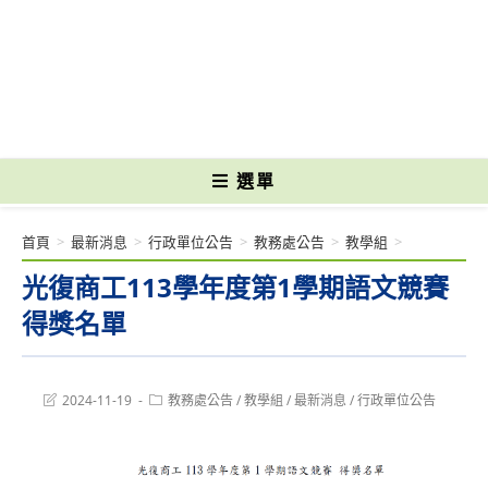
跳
轉
國立光復高級商工職業學校 National Kuangfu Commercial and Industrial
至
Vocational High School
主
要
內
容
選單
首頁
>
最新消息
>
行政單位公告
>
教務處公告
>
教學組
>
光復商工113學年度第1學期語文競賽
得獎名單
Post
Post
2024-11-19
教務處公告
/
教學組
/
最新消息
/
行政單位公告
last
category:
modified: