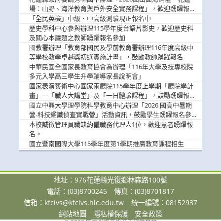
場：山野、海洋教育與戶外安全實務課程」，歡迎踴躍報名
參加
「全民英檢」中級、中高級測驗現正報名中
歷史學科中心參與辦理115學年度台語片影史，歡迎歷史科
及關心本議題之教師踴躍報名參加
國教署辦理「教育部國民及學前教育署辦理116年度高級中
等學校教學卓越獎初選實施計畫」，鼓勵教師踴躍報名
中華民國全國家長教育協會為辦理「116年大學及技專校院
多元入學高三學生升學輔導家長說明會」
國家表演藝術中心國家兩廳院115學年度上學期「廳院學計
畫」—「職人大講堂」及「一日體驗課程」，鼓勵踴躍報名
參與。
國立中興大學理學院科學教育中心辦理「2026 國高中暑期
營-科技鑑識偵查實戰營」活動資訊，鼓勵學生踴躍報名參
加。
本校誠徵管理員職缺約僱職務代理人1位，歡迎意者踴躍報
名。
國立暨南國際大學115學年度第1學期推廣教育課程招生
地址：976花蓮縣光復鄉林森路100號
電話：(03)8700245
傳真：(03)8701817
信箱：
kfcivs@kfcivs.hlc.edu.tw
統一編號：08152937
網站地圖
隱私權保護
安全政策