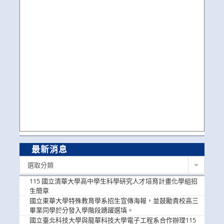
最新消息
最
選取分類
新
消
115 國立清華大學高中學生科學研究人才培育計畫化學組招
息
生簡章
國立東華大學特殊教育學系招生宣傳海報，並鼓勵貴校高三
畢業同學於分發入學階段踴躍選填。
國立臺北科技大學與龍華科技大學電子工程系合作辦理115