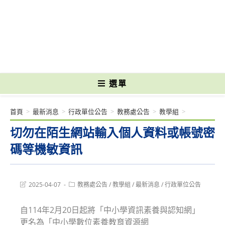
跳
轉
國立光復高級商工職業學校 National Kuangfu Commercial and Industrial
至
Vocational High School
主
要
內
容
選單
首頁
>
最新消息
>
行政單位公告
>
教務處公告
>
教學組
>
切勿在陌生網站輸入個人資料或帳號密
碼等機敏資訊
Post
Post
2025-04-07
教務處公告
/
教學組
/
最新消息
/
行政單位公告
last
category:
modified:
自114年2月20日起將「中小學資訊素養與認知網」
更名為「中小學數位素養教育資源網