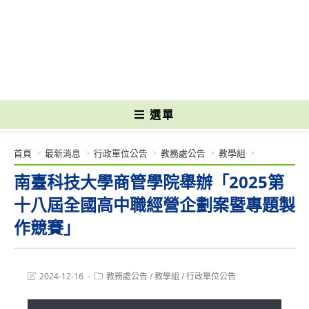
跳
轉
國立光復高級商工職業學校 National Kuangfu Commercial and Industrial
至
Vocational High School
主
要
內
容
選單
首頁
>
最新消息
>
行政單位公告
>
教務處公告
>
教學組
>
南臺科技大學商管學院舉辦「2025第
十八屆全國高中職經營企劃案暨專題製
作競賽」
Post
Post
2024-12-16
教務處公告
/
教學組
/
行政單位公告
last
category:
modified: