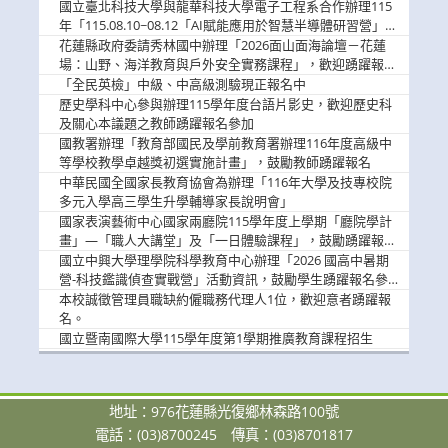
消
國立臺北科技大學與龍華科技大學電子工程系合作辦理115
息
年「115.08.10~08.12「AI賦能應用於智慧半導體研習營」，
歡迎學生踴躍報名參加
花蓮縣政府委請秀林國中辦理「2026面山面海論壇－花蓮
場：山野、海洋教育與戶外安全實務課程」，歡迎踴躍報名
參加
「全民英檢」中級、中高級測驗現正報名中
歷史學科中心參與辦理115學年度台語片影史，歡迎歷史科
及關心本議題之教師踴躍報名參加
國教署辦理「教育部國民及學前教育署辦理116年度高級中
等學校教學卓越獎初選實施計畫」，鼓勵教師踴躍報名
中華民國全國家長教育協會為辦理「116年大學及技專校院
多元入學高三學生升學輔導家長說明會」
國家表演藝術中心國家兩廳院115學年度上學期「廳院學計
畫」—「職人大講堂」及「一日體驗課程」，鼓勵踴躍報名
參與。
國立中興大學理學院科學教育中心辦理「2026 國高中暑期
營-科技鑑識偵查實戰營」活動資訊，鼓勵學生踴躍報名參
加。
本校誠徵管理員職缺約僱職務代理人1位，歡迎意者踴躍報
名。
國立暨南國際大學115學年度第1學期推廣教育課程招生
地址：976花蓮縣光復鄉林森路100號
電話：(03)8700245
傳真：(03)8701817