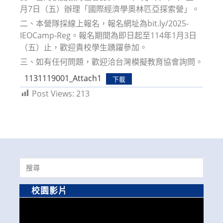
月7日（五）辦理「國際經濟學奧林匹亞探索營」。
二、本營隊採線上報名，報名網址為bit.ly/2025-
IEOCamp-Reg。報名期間為即日起至114年1月3日
（五）止，歡迎貴校學生踴躍參加。
三、如有任何問題，歡迎洽台灣模擬教育協會詢問。
1131119001_Attach1
下載
Post Views:
213
Search
for:
校園影片