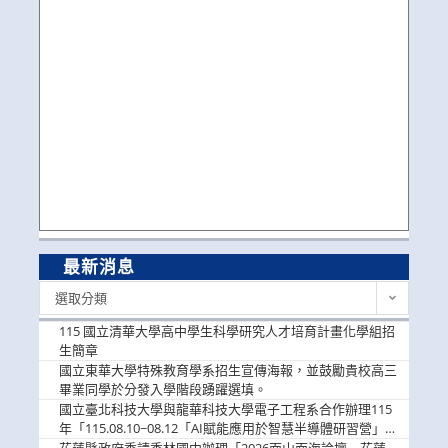
最新消息
最
選取分類
新
消
115 國立清華大學高中學生科學研究人才培育計畫化學組招
息
生簡章
國立東華大學特殊教育學系招生宣傳海報，並鼓勵貴校高三
畢業同學於分發入學階段踴躍選填。
國立臺北科技大學與龍華科技大學電子工程系合作辦理115
年「115.08.10~08.12「AI賦能應用於智慧半導體研習營」，
歡迎學生踴躍報名參加
花蓮縣政府委請秀林國中辦理「2026面山面海論壇－花蓮