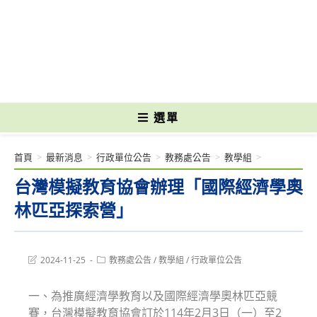
跳
轉
國立光復高級商工職業學校 National Kuangfu Commercial and Industrial
至
Vocational High School
主
要
內
容
選單
首頁
>
最新消息
>
行政單位公告
>
教務處公告
>
教學組
>
台灣模擬教育協會辦理「國際經濟學奧
林匹亞探索營」
Post
Post
2024-11-25
教務處公告
/
教學組
/
行政單位公告
last
category:
modified:
一、為推廣經濟學教育以及國際經濟學奧林匹亞競
賽，台灣模擬教育協會訂於114年2月3日（一）至2