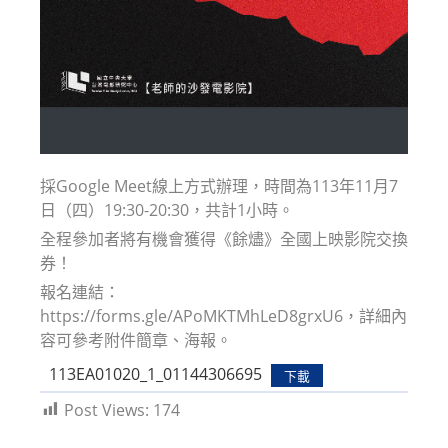
採Google Meet線上方式辦理，時間為113年11月7
日（四）19:30-20:30，共計1小時。
全程參加者將有機會獲得《餘燼》全國上映影院交換
券！
報名連結：
https://forms.gle/APoMKTMhLeD8grxU6，詳細內
容可參考附件簡章、海報。
113EA01020_1_01144306695
下載
Post Views:
174