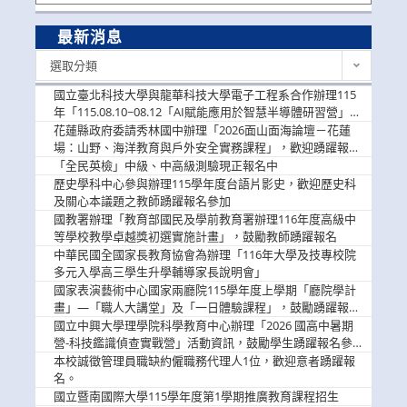
最新消息
最
選取分類
新
消
國立臺北科技大學與龍華科技大學電子工程系合作辦理115
息
年「115.08.10~08.12「AI賦能應用於智慧半導體研習營」，
歡迎學生踴躍報名參加
花蓮縣政府委請秀林國中辦理「2026面山面海論壇－花蓮
場：山野、海洋教育與戶外安全實務課程」，歡迎踴躍報名
參加
「全民英檢」中級、中高級測驗現正報名中
歷史學科中心參與辦理115學年度台語片影史，歡迎歷史科
及關心本議題之教師踴躍報名參加
國教署辦理「教育部國民及學前教育署辦理116年度高級中
等學校教學卓越獎初選實施計畫」，鼓勵教師踴躍報名
中華民國全國家長教育協會為辦理「116年大學及技專校院
多元入學高三學生升學輔導家長說明會」
國家表演藝術中心國家兩廳院115學年度上學期「廳院學計
畫」—「職人大講堂」及「一日體驗課程」，鼓勵踴躍報名
參與。
國立中興大學理學院科學教育中心辦理「2026 國高中暑期
營-科技鑑識偵查實戰營」活動資訊，鼓勵學生踴躍報名參
加。
本校誠徵管理員職缺約僱職務代理人1位，歡迎意者踴躍報
名。
國立暨南國際大學115學年度第1學期推廣教育課程招生