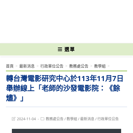
跳
轉
國立光復高級商工職業學校 National Kuangfu Commercial and Industrial
至
Vocational High School
主
要
內
容
選單
首頁
>
最新消息
>
行政單位公告
>
教務處公告
>
教學組
>
轉台灣電影研究中心於113年11月7日
舉辦線上「老師的沙發電影院：《餘
燼》」
Post
Post
2024-11-04
教務處公告
/
教學組
/
最新消息
/
行政單位公告
last
category:
modified: