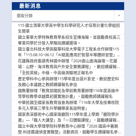
最新消息
最
選取分類
新
消
115 國立清華大學高中學生科學研究人才培育計畫化學組招
息
生簡章
國立東華大學特殊教育學系招生宣傳海報，並鼓勵貴校高三
畢業同學於分發入學階段踴躍選填。
國立臺北科技大學與龍華科技大學電子工程系合作辦理115
年「115.08.10~08.12「AI賦能應用於智慧半導體研習營」，
歡迎學生踴躍報名參加
花蓮縣政府委請秀林國中辦理「2026面山面海論壇－花蓮
場：山野、海洋教育與戶外安全實務課程」，歡迎踴躍報名
參加
「全民英檢」中級、中高級測驗現正報名中
歷史學科中心參與辦理115學年度台語片影史，歡迎歷史科
及關心本議題之教師踴躍報名參加
國教署辦理「教育部國民及學前教育署辦理116年度高級中
等學校教學卓越獎初選實施計畫」，鼓勵教師踴躍報名
中華民國全國家長教育協會為辦理「116年大學及技專校院
多元入學高三學生升學輔導家長說明會」
國家表演藝術中心國家兩廳院115學年度上學期「廳院學計
畫」—「職人大講堂」及「一日體驗課程」，鼓勵踴躍報名
參與。
國立中興大學理學院科學教育中心辦理「2026 國高中暑期
營-科技鑑識偵查實戰營」活動資訊，鼓勵學生踴躍報名參