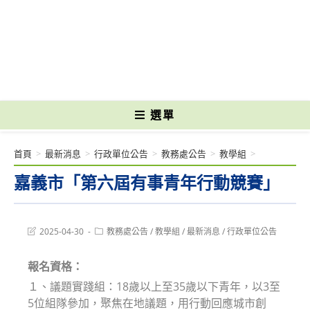
跳
轉
國立光復高級商工職業學校 National Kuangfu Commercial and Industrial
至
Vocational High School
主
要
內
容
選單
首頁
>
最新消息
>
行政單位公告
>
教務處公告
>
教學組
>
嘉義市「第六屆有事青年行動競賽」
Post
Post
2025-04-30
教務處公告
/
教學組
/
最新消息
/
行政單位公告
last
category:
modified:
報名資格：
１、議題實踐組：18歲以上至35歲以下青年，以3至
5位組隊參加，聚焦在地議題，用行動回應城市創