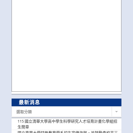
最新消息
最
選取分類
新
消
115 國立清華大學高中學生科學研究人才培育計畫化學組招
息
生簡章
國立東華大學特殊教育學系招生宣傳海報，並鼓勵貴校高三