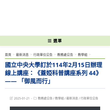
跳
轉
國立光復高級商工職業學校 National Kuangfu Commercial and Industrial
至
Vocational High School
主
要
內
容
選單
首頁
>
最新消息
>
行政單位公告
>
教務處公告
>
教學組
>
國立中央大學訂於114年2月15日辦理
線上講座：《蓋婭科普講座系列 44》
—— 「御風而行」
Post
Post
2025-01-21
教務處公告
/
教學組
/
最新消息
/
行政單位公告
last
category:
modified: