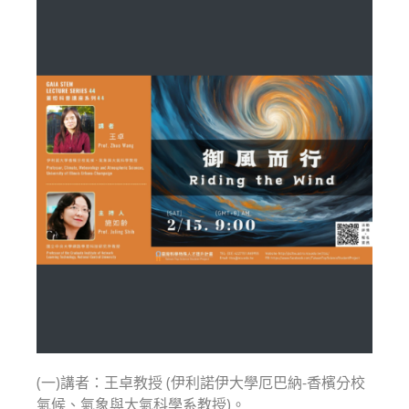
(一)講者：王卓教授 (伊利諾伊大學厄巴納-香檳分校
氣候、氣象與大氣科學系教授)。