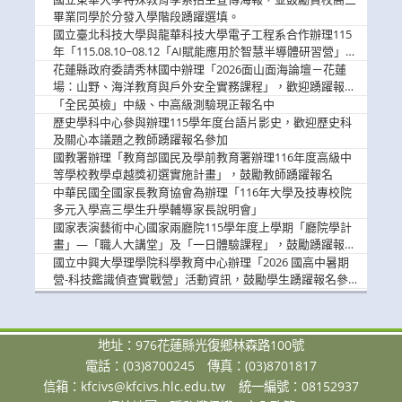
畢業同學於分發入學階段踴躍選填。
國立臺北科技大學與龍華科技大學電子工程系合作辦理115
年「115.08.10~08.12「AI賦能應用於智慧半導體研習營」，
歡迎學生踴躍報名參加
花蓮縣政府委請秀林國中辦理「2026面山面海論壇－花蓮
場：山野、海洋教育與戶外安全實務課程」，歡迎踴躍報名
參加
「全民英檢」中級、中高級測驗現正報名中
歷史學科中心參與辦理115學年度台語片影史，歡迎歷史科
及關心本議題之教師踴躍報名參加
國教署辦理「教育部國民及學前教育署辦理116年度高級中
等學校教學卓越獎初選實施計畫」，鼓勵教師踴躍報名
中華民國全國家長教育協會為辦理「116年大學及技專校院
多元入學高三學生升學輔導家長說明會」
國家表演藝術中心國家兩廳院115學年度上學期「廳院學計
畫」—「職人大講堂」及「一日體驗課程」，鼓勵踴躍報名
參與。
國立中興大學理學院科學教育中心辦理「2026 國高中暑期
營-科技鑑識偵查實戰營」活動資訊，鼓勵學生踴躍報名參
加。
地址：976花蓮縣光復鄉林森路100號
電話：(03)8700245
傳真：(03)8701817
信箱：
kfcivs@kfcivs.hlc.edu.tw
統一編號：08152937