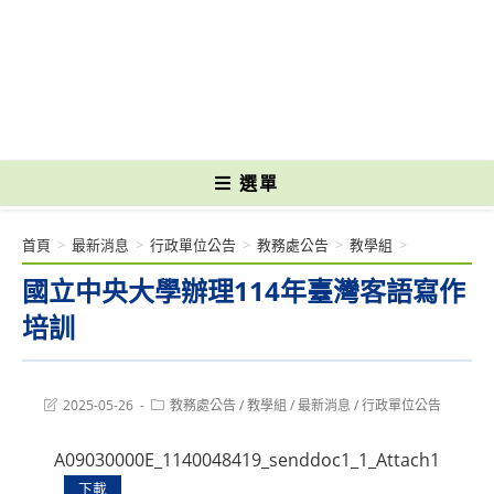
跳
轉
國立光復高級商工職業學校 National Kuangfu Commercial and Industrial
至
Vocational High School
主
要
內
容
選單
首頁
>
最新消息
>
行政單位公告
>
教務處公告
>
教學組
>
國立中央大學辦理114年臺灣客語寫作
培訓
Post
Post
2025-05-26
教務處公告
/
教學組
/
最新消息
/
行政單位公告
last
category:
modified:
A09030000E_1140048419_senddoc1_1_Attach1
下載