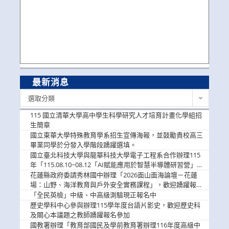
最新消息
最
選取分類
新
消
115 國立清華大學高中學生科學研究人才培育計畫化學組招
息
生簡章
國立東華大學特殊教育學系招生宣傳海報，並鼓勵貴校高三
畢業同學於分發入學階段踴躍選填。
國立臺北科技大學與龍華科技大學電子工程系合作辦理115
年「115.08.10~08.12「AI賦能應用於智慧半導體研習營」，
歡迎學生踴躍報名參加
花蓮縣政府委請秀林國中辦理「2026面山面海論壇－花蓮
場：山野、海洋教育與戶外安全實務課程」，歡迎踴躍報名
參加
「全民英檢」中級、中高級測驗現正報名中
歷史學科中心參與辦理115學年度台語片影史，歡迎歷史科
及關心本議題之教師踴躍報名參加
國教署辦理「教育部國民及學前教育署辦理116年度高級中