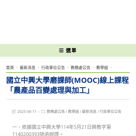
跳
轉
國立光復高級商工職業學校 National Kuangfu Commercial and Industrial
至
Vocational High School
主
要
內
容
選單
首頁
>
最新消息
>
行政單位公告
>
教務處公告
>
教學組
>
國立中興大學磨課師(MOOC)線上課程
「農產品百變處理與加工」
Post
Post
2025-06-11
教務處公告
/
教學組
/
最新消息
/
行政單位公告
last
category:
modified:
一、依據國立中興大學114年5月21日興教字第
1140200393號函辦理。