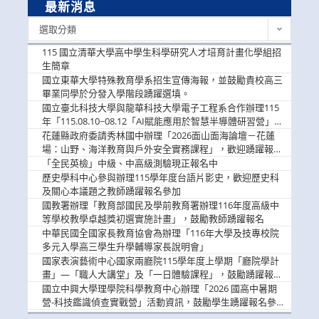
最新消息
最
選取分類
新
消
115 國立清華大學高中學生科學研究人才培育計畫化學組招
息
生簡章
國立東華大學特殊教育學系招生宣傳海報，並鼓勵貴校高三
畢業同學於分發入學階段踴躍選填。
國立臺北科技大學與龍華科技大學電子工程系合作辦理115
年「115.08.10~08.12「AI賦能應用於智慧半導體研習營」，
歡迎學生踴躍報名參加
花蓮縣政府委請秀林國中辦理「2026面山面海論壇－花蓮
場：山野、海洋教育與戶外安全實務課程」，歡迎踴躍報名
參加
「全民英檢」中級、中高級測驗現正報名中
歷史學科中心參與辦理115學年度台語片影史，歡迎歷史科
及關心本議題之教師踴躍報名參加
國教署辦理「教育部國民及學前教育署辦理116年度高級中
等學校教學卓越獎初選實施計畫」，鼓勵教師踴躍報名
中華民國全國家長教育協會為辦理「116年大學及技專校院
多元入學高三學生升學輔導家長說明會」
國家表演藝術中心國家兩廳院115學年度上學期「廳院學計
畫」—「職人大講堂」及「一日體驗課程」，鼓勵踴躍報名
參與。
國立中興大學理學院科學教育中心辦理「2026 國高中暑期
營-科技鑑識偵查實戰營」活動資訊，鼓勵學生踴躍報名參
加。