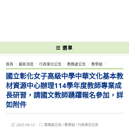
跳
轉
國立光復高級商工職業學校 National Kuangfu Commercial and Industrial
至
Vocational High School
主
要
內
容
選單
首頁
>
最新消息
>
行政單位公告
>
教務處公告
>
教學組
>
國立彰化女子高級中學中華文化基本教
材資源中心辦理114學年度教師專業成
長研習，請國文教師踴躍報名參加，詳
如附件
Post
Post
2025-09-12
教務處公告
/
教學組
/
行政單位公告
last
category: