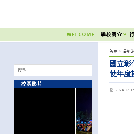
跳
轉
至
國立光復高級商工職業學校 National Kuangfu Commercial and Industrial Vocati
主
要
WELCOME
學校簡介
內
容
首頁
>
最新
國立彰
Search
使年度
for:
校園影片
Post
2024-12-1
last
modified: