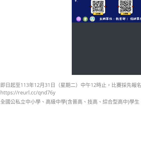
即日起至113年12月31日（星期二）中午12時止，比賽採先
ps://reurl.cc/qnd76y
全國公私立中小學、高級中學(含普高、技高、綜合型高中)學生