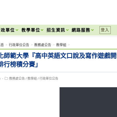
onal High School
行政單位
教學單位
招生資訊
網路服務
登入
消息
>
行政單位公告
>
教務處公告
>
教學組
>
化師範大學『高中英語文口說及寫作遊戲開發
排行榜積分賽」
Post
6
教務處公告
/
教學組
/
行政單位公告
category: