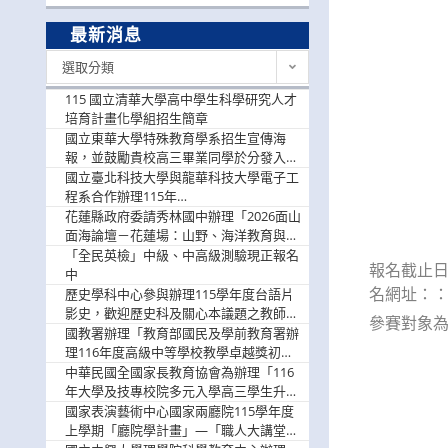
最新消息
最
選取分類
新
消
115 國立清華大學高中學生科學研究人才
息
培育計畫化學組招生簡章
國立東華大學特殊教育學系招生宣傳海
報，並鼓勵貴校高三畢業同學於分發入學
階段踴躍選填。
國立臺北科技大學與龍華科技大學電子工
程系合作辦理115年
「115.08.10~08.12「AI賦能應用於智慧半
花蓮縣政府委請秀林國中辦理「2026面山
導體研習營」，歡迎學生踴躍報名參加
面海論壇－花蓮場：山野、海洋教育與戶
外安全實務課程」，歡迎踴躍報名參加
「全民英檢」中級、中高級測驗現正報名
報名截止日
中
名網址：：htt
歷史學科中心參與辦理115學年度台語片
影史，歡迎歷史科及關心本議題之教師踴
參賽對象為
躍報名參加
國教署辦理「教育部國民及學前教育署辦
理116年度高級中等學校教學卓越獎初選
實施計畫」，鼓勵教師踴躍報名
中華民國全國家長教育協會為辦理「116
年大學及技專校院多元入學高三學生升學
輔導家長說明會」
國家表演藝術中心國家兩廳院115學年度
上學期「廳院學計畫」—「職人大講堂」