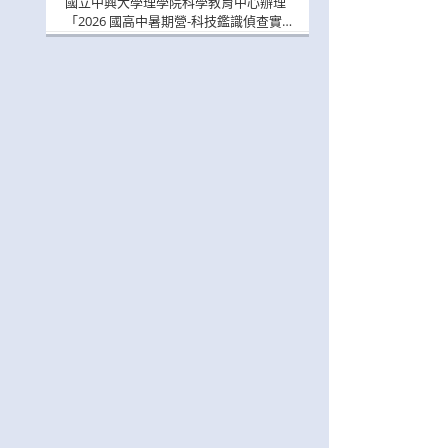
及「一日體驗課程」，鼓勵踴躍報名參
國立中興大學理學院科學教育中心辦理
與。
「2026 國高中暑期營-科技鑑識偵查實戰
營」活動資訊，鼓勵學生踴躍報名參加。