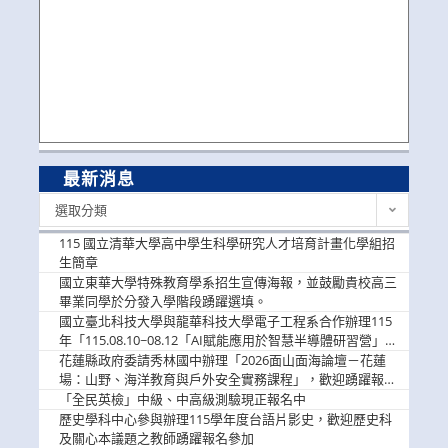
最新消息
最
選取分類
新
消
115 國立清華大學高中學生科學研究人才培育計畫化學組招
息
生簡章
國立東華大學特殊教育學系招生宣傳海報，並鼓勵貴校高三
畢業同學於分發入學階段踴躍選填。
國立臺北科技大學與龍華科技大學電子工程系合作辦理115
年「115.08.10~08.12「AI賦能應用於智慧半導體研習營」，
歡迎學生踴躍報名參加
花蓮縣政府委請秀林國中辦理「2026面山面海論壇－花蓮
場：山野、海洋教育與戶外安全實務課程」，歡迎踴躍報名
參加
「全民英檢」中級、中高級測驗現正報名中
歷史學科中心參與辦理115學年度台語片影史，歡迎歷史科
及關心本議題之教師踴躍報名參加