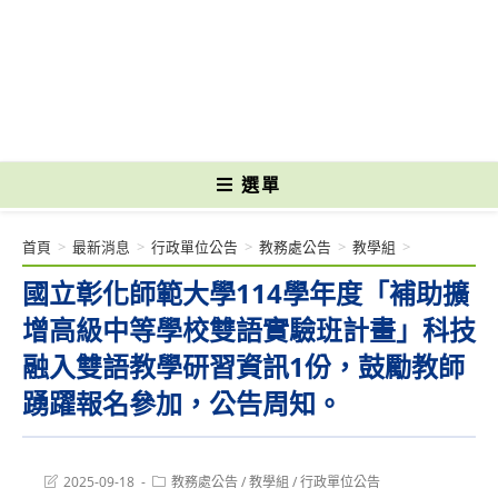
跳
轉
國立光復高級商工職業學校 National Kuangfu Commercial and Industrial
至
Vocational High School
主
要
內
容
選單
首頁
>
最新消息
>
行政單位公告
>
教務處公告
>
教學組
>
國立彰化師範大學114學年度「補助擴
增高級中等學校雙語實驗班計畫」科技
融入雙語教學研習資訊1份，鼓勵教師
踴躍報名參加，公告周知。
Post
Post
2025-09-18
教務處公告
/
教學組
/
行政單位公告
last
category: