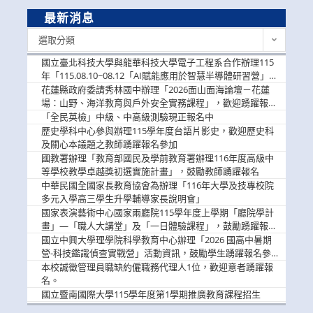
最新消息
最
選取分類
新
消
國立臺北科技大學與龍華科技大學電子工程系合作辦理115
息
年「115.08.10~08.12「AI賦能應用於智慧半導體研習營」，
歡迎學生踴躍報名參加
花蓮縣政府委請秀林國中辦理「2026面山面海論壇－花蓮
場：山野、海洋教育與戶外安全實務課程」，歡迎踴躍報名
參加
「全民英檢」中級、中高級測驗現正報名中
歷史學科中心參與辦理115學年度台語片影史，歡迎歷史科
及關心本議題之教師踴躍報名參加
國教署辦理「教育部國民及學前教育署辦理116年度高級中
等學校教學卓越獎初選實施計畫」，鼓勵教師踴躍報名
中華民國全國家長教育協會為辦理「116年大學及技專校院
多元入學高三學生升學輔導家長說明會」
國家表演藝術中心國家兩廳院115學年度上學期「廳院學計
畫」—「職人大講堂」及「一日體驗課程」，鼓勵踴躍報名
參與。
國立中興大學理學院科學教育中心辦理「2026 國高中暑期
營-科技鑑識偵查實戰營」活動資訊，鼓勵學生踴躍報名參
加。
本校誠徵管理員職缺約僱職務代理人1位，歡迎意者踴躍報
名。
國立暨南國際大學115學年度第1學期推廣教育課程招生