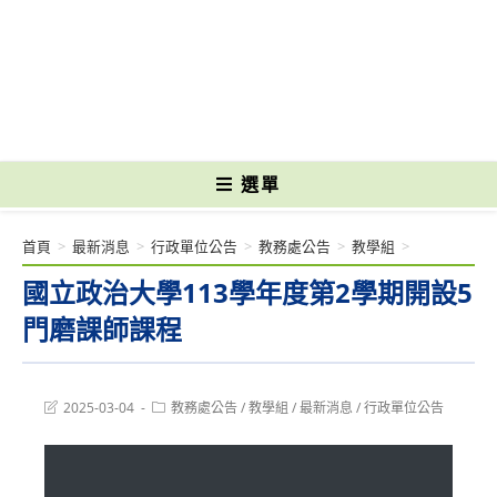
跳
轉
國立光復高級商工職業學校 National Kuangfu Commercial and Industrial
至
Vocational High School
主
要
內
容
選單
首頁
>
最新消息
>
行政單位公告
>
教務處公告
>
教學組
>
國立政治大學113學年度第2學期開設5
門磨課師課程
Post
Post
2025-03-04
教務處公告
/
教學組
/
最新消息
/
行政單位公告
last
category:
modified: