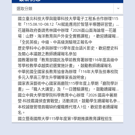
最
選取分類
新
消
國立臺北科技大學與龍華科技大學電子工程系合作辦理115
息
年「115.08.10~08.12「AI賦能應用於智慧半導體研習營」，
歡迎學生踴躍報名參加
花蓮縣政府委請秀林國中辦理「2026面山面海論壇－花蓮
場：山野、海洋教育與戶外安全實務課程」，歡迎踴躍報名
參加
「全民英檢」中級、中高級測驗現正報名中
歷史學科中心參與辦理115學年度台語片影史，歡迎歷史科
及關心本議題之教師踴躍報名參加
國教署辦理「教育部國民及學前教育署辦理116年度高級中
等學校教學卓越獎初選實施計畫」，鼓勵教師踴躍報名
中華民國全國家長教育協會為辦理「116年大學及技專校院
多元入學高三學生升學輔導家長說明會」
國家表演藝術中心國家兩廳院115學年度上學期「廳院學計
畫」—「職人大講堂」及「一日體驗課程」，鼓勵踴躍報名
參與。
國立中興大學理學院科學教育中心辦理「2026 國高中暑期
營-科技鑑識偵查實戰營」活動資訊，鼓勵學生踴躍報名參
加。
本校誠徵管理員職缺約僱職務代理人1位，歡迎意者踴躍報
名。
國立暨南國際大學115學年度第1學期推廣教育課程招生