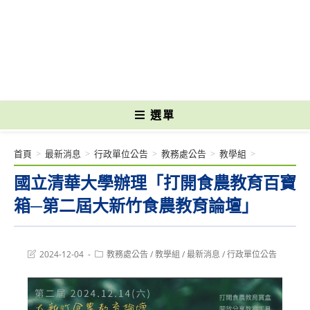
跳
轉
國立光復高級商工職業學校 National Kuangfu Commercial and Industrial
至
Vocational High School
主
要
內
容
選單
首頁
>
最新消息
>
行政單位公告
>
教務處公告
>
教學組
>
國立清華大學辦理「打開食農教育百寶
箱─第二屆大新竹食農教育論壇」
Post
Post
2024-12-04
教務處公告
/
教學組
/
最新消息
/
行政單位公告
last
category:
modified: