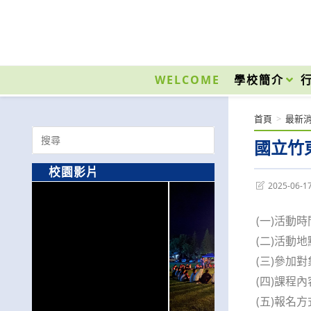
跳
轉
至
國立光復高級商工職業學校 National Kuangfu Commercial and Industrial Vocati
主
要
WELCOME
學校簡介
內
容
首頁
>
最新
Search
國立竹
for:
校園影片
Post
2025-06-1
last
modified:
(一)活動時
(二)活動
(三)參加
(四)課程
(五)報名