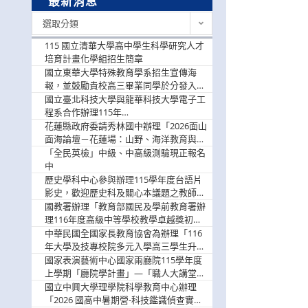
最新消息
最
選取分類
新
消
115 國立清華大學高中學生科學研究人才
息
培育計畫化學組招生簡章
國立東華大學特殊教育學系招生宣傳海
報，並鼓勵貴校高三畢業同學於分發入學
階段踴躍選填。
國立臺北科技大學與龍華科技大學電子工
程系合作辦理115年
「115.08.10~08.12「AI賦能應用於智慧半
花蓮縣政府委請秀林國中辦理「2026面山
導體研習營」，歡迎學生踴躍報名參加
面海論壇－花蓮場：山野、海洋教育與戶
外安全實務課程」，歡迎踴躍報名參加
「全民英檢」中級、中高級測驗現正報名
中
歷史學科中心參與辦理115學年度台語片
影史，歡迎歷史科及關心本議題之教師踴
躍報名參加
國教署辦理「教育部國民及學前教育署辦
理116年度高級中等學校教學卓越獎初選
實施計畫」，鼓勵教師踴躍報名
中華民國全國家長教育協會為辦理「116
年大學及技專校院多元入學高三學生升學
輔導家長說明會」
國家表演藝術中心國家兩廳院115學年度
上學期「廳院學計畫」—「職人大講堂」
及「一日體驗課程」，鼓勵踴躍報名參
國立中興大學理學院科學教育中心辦理
與。
「2026 國高中暑期營-科技鑑識偵查實戰