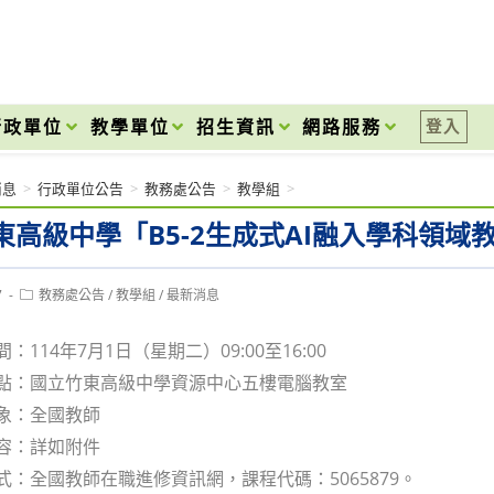
onal High School
行政單位
教學單位
招生資訊
網路服務
登入
消息
>
行政單位公告
>
教務處公告
>
教學組
>
東高級中學「B5-2生成式AI融入學科領域
Post
7
教務處公告
/
教學組
/
最新消息
category:
間：114年7月1日（星期二）09:00至16:00
地點：國立竹東高級中學資源中心五樓電腦教室
對象：全國教師
內容：詳如附件
方式：全國教師在職進修資訊網，課程代碼：5065879。