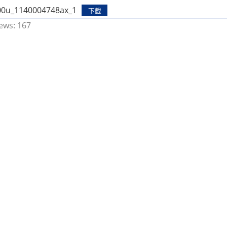
00u_1140004748ax_1
下載
ews:
167